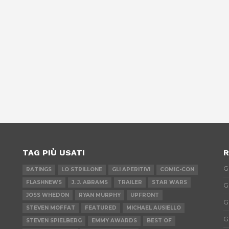
TAG PIÙ USATI
R
G
RATINGS
LO STRILLONE
GLI APERITIVI
COMIC-CON
FLASHNEWS
J. J. ABRAMS
TRAILER
STAR WARS
G
JOSS WHEDON
RYAN MURPHY
UPFRONT
G
STEVEN MOFFAT
FEATURED
MICHAEL AUSIELLO
G
STEVEN SPIELBERG
EMMY AWARDS
BEST OF