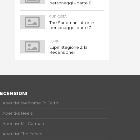
personaggi – parte 8
CURIOSITÀ
The Sandman: attori e
personaggi – parte 7
LUPIN
Lupin stagione 2: la
Recensione!
ECENSIONI
li Aperitivi: Welcome To Earth
li Aperitivi: Heels
li Aperitivi: Mr. Corman
li Aperitivi: The Prince