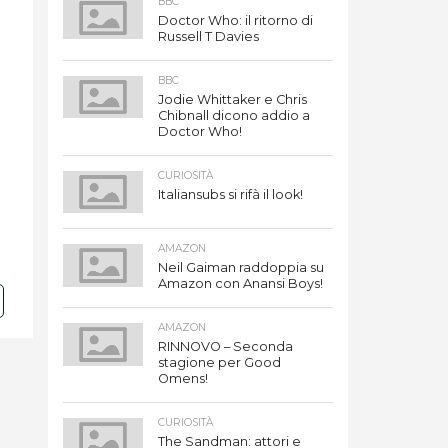
BBC
Doctor Who: il ritorno di
Russell T Davies
BBC
Jodie Whittaker e Chris
Chibnall dicono addio a
Doctor Who!
CURIOSITÀ
Italiansubs si rifà il look!
AMAZON
Neil Gaiman raddoppia su
Amazon con Anansi Boys!
AMAZON
RINNOVO – Seconda
stagione per Good
Omens!
CURIOSITÀ
The Sandman: attori e