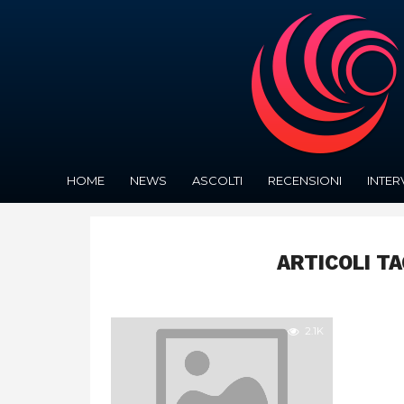
HOME
NEWS
ASCOLTI
RECENSIONI
INTER
ARTICOLI T
2.1K