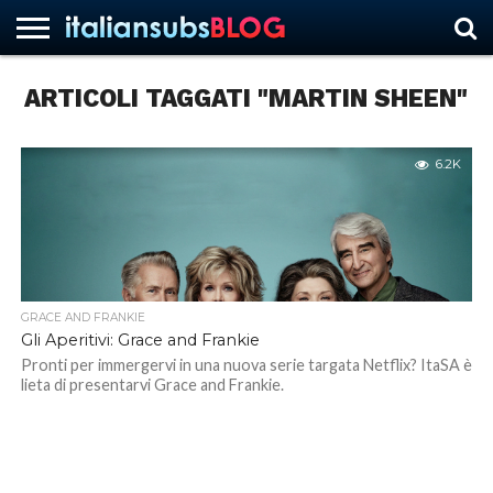
ARTICOLI TAGGATI "MARTIN SHEEN"
HOME
NEWS
ASCOLTI
RECENSIONI
INTERVISTE
CURIOSITÀ
CHI
CONTATTACI
FORUM
ITALIANSUBS
SIAMO
6.2K
GRACE AND FRANKIE
Gli Aperitivi: Grace and Frankie
Pronti per immergervi in una nuova serie targata Netflix? ItaSA è
lieta di presentarvi Grace and Frankie.