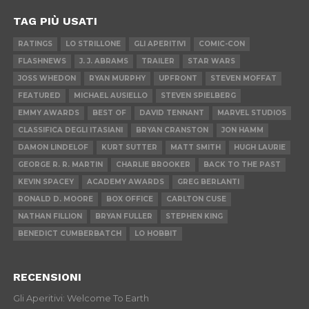
TAG PIÙ USATI
RATINGS
LO STRILLONE
GLI APERITIVI
COMIC-CON
FLASHNEWS
J. J. ABRAMS
TRAILER
STAR WARS
JOSS WHEDON
RYAN MURPHY
UPFRONT
STEVEN MOFFAT
FEATURED
MICHAEL AUSIELLO
STEVEN SPIELBERG
EMMY AWARDS
BEST OF
DAVID TENNANT
MARVEL STUDIOS
CLASSIFICA DEGLI ITASIANI
BRYAN CRANSTON
JON HAMM
DAMON LINDELOF
KURT SUTTER
MATT SMITH
HUGH LAURIE
GEORGE R. R. MARTIN
CHARLIE BROOKER
BACK TO THE PAST
KEVIN SPACEY
ACADEMY AWARDS
GREG BERLANTI
RONALD D. MOORE
BOX OFFICE
CARLTON CUSE
NATHAN FILLION
BRYAN FULLER
STEPHEN KING
BENEDICT CUMBERBATCH
LO HOBBIT
RECENSIONI
Gli Aperitivi: Welcome To Earth