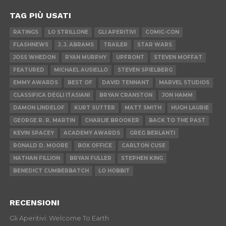
TAG PIÙ USATI
RATINGS
LO STRILLONE
GLI APERITIVI
COMIC-CON
FLASHNEWS
J. J. ABRAMS
TRAILER
STAR WARS
JOSS WHEDON
RYAN MURPHY
UPFRONT
STEVEN MOFFAT
FEATURED
MICHAEL AUSIELLO
STEVEN SPIELBERG
EMMY AWARDS
BEST OF
DAVID TENNANT
MARVEL STUDIOS
CLASSIFICA DEGLI ITASIANI
BRYAN CRANSTON
JON HAMM
DAMON LINDELOF
KURT SUTTER
MATT SMITH
HUGH LAURIE
GEORGE R. R. MARTIN
CHARLIE BROOKER
BACK TO THE PAST
KEVIN SPACEY
ACADEMY AWARDS
GREG BERLANTI
RONALD D. MOORE
BOX OFFICE
CARLTON CUSE
NATHAN FILLION
BRYAN FULLER
STEPHEN KING
BENEDICT CUMBERBATCH
LO HOBBIT
RECENSIONI
Gli Aperitivi: Welcome To Earth