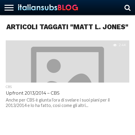
ARTICOLI TAGGATI "MATT L. JONES"
HOME
NEWS
ASCOLTI
RECENSIONI
INTERVISTE
CURIOSITÀ
CHI
CONTATTACI
FORUM
ITALIANSUBS
SIAMO
2.4K
CBS
Upfront 2013/2014 – CBS
Anche per CBS è giunta l’ora di svelare i suoi piani per il
2013/2014 e lo ha fatto, così come gli altri...