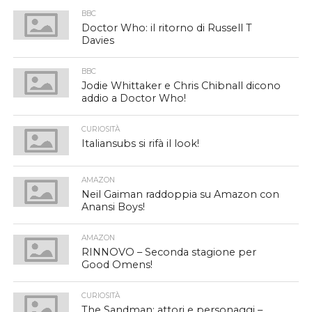
BBC
Doctor Who: il ritorno di Russell T
Davies
BBC
Jodie Whittaker e Chris Chibnall dicono
addio a Doctor Who!
CURIOSITÀ
Italiansubs si rifà il look!
AMAZON
Neil Gaiman raddoppia su Amazon con
Anansi Boys!
AMAZON
RINNOVO – Seconda stagione per
Good Omens!
CURIOSITÀ
The Sandman: attori e personaggi –