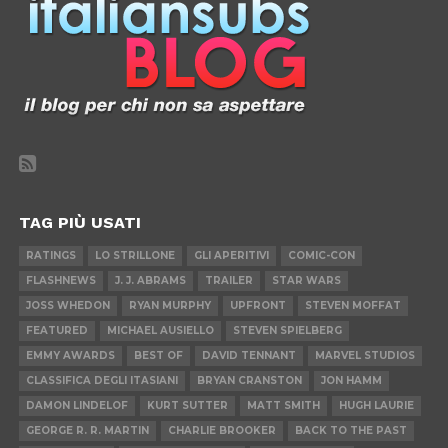
TAG PIÙ USATI
RATINGS
LO STRILLONE
GLI APERITIVI
COMIC-CON
FLASHNEWS
J. J. ABRAMS
TRAILER
STAR WARS
JOSS WHEDON
RYAN MURPHY
UPFRONT
STEVEN MOFFAT
FEATURED
MICHAEL AUSIELLO
STEVEN SPIELBERG
EMMY AWARDS
BEST OF
DAVID TENNANT
MARVEL STUDIOS
CLASSIFICA DEGLI ITASIANI
BRYAN CRANSTON
JON HAMM
DAMON LINDELOF
KURT SUTTER
MATT SMITH
HUGH LAURIE
GEORGE R. R. MARTIN
CHARLIE BROOKER
BACK TO THE PAST