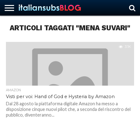
ARTICOLI TAGGATI "MENA SUVARI"
HOME
NEWS
ASCOLTI
RECENSIONI
INTERVISTE
CURIOSITÀ
CHI
CONTATTACI
FORUM
ITALIANSUBS
SIAMO
3.1K
AMAZON
Visti per voi: Hand of God e Hysteria by Amazon
Dal 28 agosto la piattaforma digitale Amazon ha messo a
disposizione cinque nuovi pilot che, a seconda del riscontro del
pubblico, diventeranno...