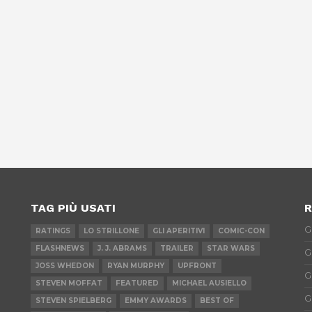
TAG PIÙ USATI
R
G
RATINGS
LO STRILLONE
GLI APERITIVI
COMIC-CON
FLASHNEWS
J. J. ABRAMS
TRAILER
STAR WARS
G
JOSS WHEDON
RYAN MURPHY
UPFRONT
G
STEVEN MOFFAT
FEATURED
MICHAEL AUSIELLO
G
STEVEN SPIELBERG
EMMY AWARDS
BEST OF