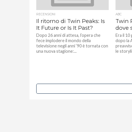
RECENSIONI
ABC
Il ritorno di Twin Peaks: Is
Twin 
It Future or Is It Past?
dove 
Dopo 26 anni di attesa, l’opera che
Era il 1
fece implodere il mondo della
dopo la 
televisione negli anni ’90 è tornata con
preavvis
una nuova stagione:...
le storyli