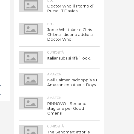
BBC
Doctor Who: il ritorno di
Russell T Davies
BBC
Jodie Whittaker e Chris
Chibnall dicono addio a
Doctor Who!
CURIOSITÀ
Italiansubs si rifà il look!
AMAZON
Neil Gaiman raddoppia su
Amazon con Anansi Boys!
AMAZON
RINNOVO – Seconda
stagione per Good
Omens!
CURIOSITÀ
The Sandman: attori e