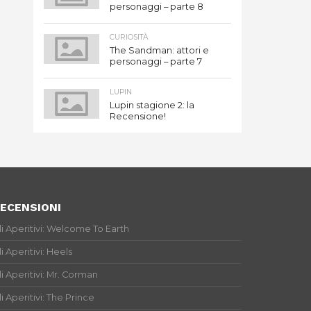
personaggi – parte 8
CURIOSITÀ
The Sandman: attori e
personaggi – parte 7
LUPIN
Lupin stagione 2: la
Recensione!
ECENSIONI
li Aperitivi: Welcome To Earth
li Aperitivi: Heels
li Aperitivi: Mr. Corman
li Aperitivi: The Prince