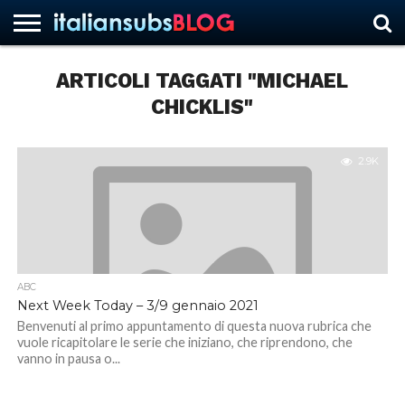
ARTICOLI TAGGATI "MICHAEL
CHICKLIS"
HOME
NEWS
ASCOLTI
RECENSIONI
INTERVISTE
CURIOSITÀ
CHI
CONTATTACI
FORUM
ITALIANSUBS
SIAMO
2.9K
ABC
Next Week Today – 3/9 gennaio 2021
Benvenuti al primo appuntamento di questa nuova rubrica che
vuole ricapitolare le serie che iniziano, che riprendono, che
vanno in pausa o...