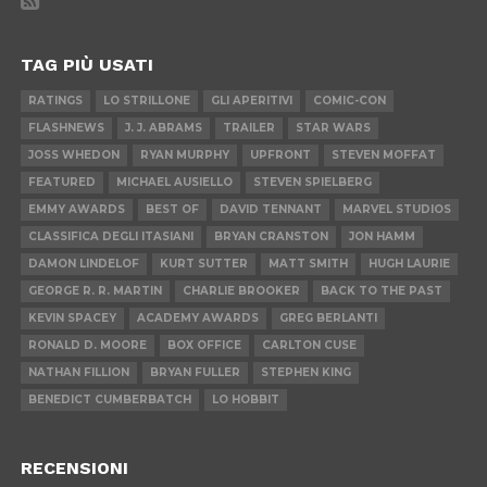
TAG PIÙ USATI
RATINGS
LO STRILLONE
GLI APERITIVI
COMIC-CON
FLASHNEWS
J. J. ABRAMS
TRAILER
STAR WARS
JOSS WHEDON
RYAN MURPHY
UPFRONT
STEVEN MOFFAT
FEATURED
MICHAEL AUSIELLO
STEVEN SPIELBERG
EMMY AWARDS
BEST OF
DAVID TENNANT
MARVEL STUDIOS
CLASSIFICA DEGLI ITASIANI
BRYAN CRANSTON
JON HAMM
DAMON LINDELOF
KURT SUTTER
MATT SMITH
HUGH LAURIE
GEORGE R. R. MARTIN
CHARLIE BROOKER
BACK TO THE PAST
KEVIN SPACEY
ACADEMY AWARDS
GREG BERLANTI
RONALD D. MOORE
BOX OFFICE
CARLTON CUSE
NATHAN FILLION
BRYAN FULLER
STEPHEN KING
BENEDICT CUMBERBATCH
LO HOBBIT
RECENSIONI