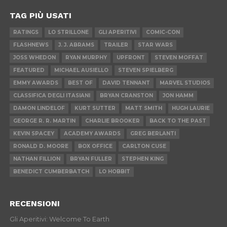
TAG PIÙ USATI
RATINGS
LO STRILLONE
GLI APERITIVI
COMIC-CON
FLASHNEWS
J. J. ABRAMS
TRAILER
STAR WARS
JOSS WHEDON
RYAN MURPHY
UPFRONT
STEVEN MOFFAT
FEATURED
MICHAEL AUSIELLO
STEVEN SPIELBERG
EMMY AWARDS
BEST OF
DAVID TENNANT
MARVEL STUDIOS
CLASSIFICA DEGLI ITASIANI
BRYAN CRANSTON
JON HAMM
DAMON LINDELOF
KURT SUTTER
MATT SMITH
HUGH LAURIE
GEORGE R. R. MARTIN
CHARLIE BROOKER
BACK TO THE PAST
KEVIN SPACEY
ACADEMY AWARDS
GREG BERLANTI
RONALD D. MOORE
BOX OFFICE
CARLTON CUSE
NATHAN FILLION
BRYAN FULLER
STEPHEN KING
BENEDICT CUMBERBATCH
LO HOBBIT
RECENSIONI
Gli Aperitivi: Welcome To Earth