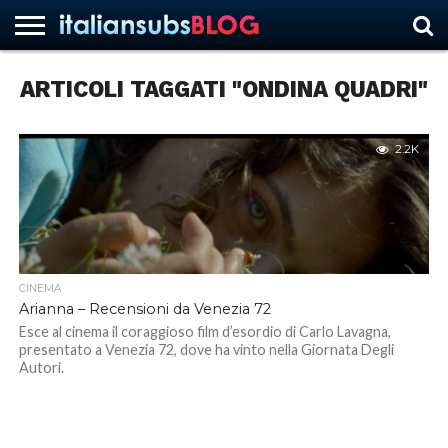
ARTICOLI TAGGATI "ONDINA QUADRI"
HOME
NEWS
ASCOLTI
RECENSIONI
INTERVISTE
CURIOSITÀ
CHI
CONTATTACI
FORUM
ITALIANSUBS
SIAMO
2.2K
CINEMA
Arianna – Recensioni da Venezia 72
Esce al cinema il coraggioso film d’esordio di Carlo Lavagna,
presentato a Venezia 72, dove ha vinto nella Giornata Degli
Autori.