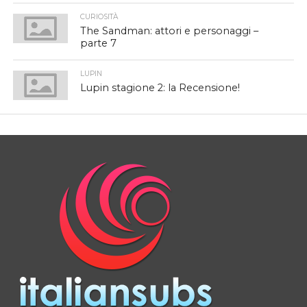
CURIOSITÀ
The Sandman: attori e personaggi –
parte 7
LUPIN
Lupin stagione 2: la Recensione!