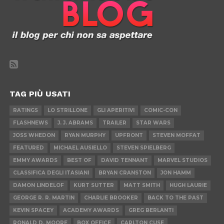
TAG PIÙ USATI
RATINGS
LO STRILLONE
GLI APERITIVI
COMIC-CON
FLASHNEWS
J. J. ABRAMS
TRAILER
STAR WARS
JOSS WHEDON
RYAN MURPHY
UPFRONT
STEVEN MOFFAT
FEATURED
MICHAEL AUSIELLO
STEVEN SPIELBERG
EMMY AWARDS
BEST OF
DAVID TENNANT
MARVEL STUDIOS
CLASSIFICA DEGLI ITASIANI
BRYAN CRANSTON
JON HAMM
DAMON LINDELOF
KURT SUTTER
MATT SMITH
HUGH LAURIE
GEORGE R. R. MARTIN
CHARLIE BROOKER
BACK TO THE PAST
KEVIN SPACEY
ACADEMY AWARDS
GREG BERLANTI
RONALD D. MOORE
BOX OFFICE
CARLTON CUSE