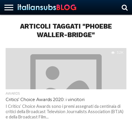
ARTICOLI TAGGATI "PHOEBE
WALLER-BRIDGE"
HOME
NEWS
ASCOLTI
RECENSIONI
INTERVISTE
CURIOSITÀ
CHI
CONTATTACI
FORUM
ITALIANSUBS
SIAMO
3.2K
AWARDS
Critics’ Choice Awards 2020: i vincitori
I Critics’ Choice Awards sono i premi assegnati da centinaia di
critici della Broadcast Television Journalists Association (BTJA)
e della Broadcast Film...