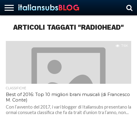
ARTICOLI TAGGATI "RADIOHEAD"
HOME
NEWS
ASCOLTI
RECENSIONI
INTERVISTE
CURIOSITÀ
CHI
CONTATTACI
FORUM
ITALIANSUBS
SIAMO
7.6K
CLASSIFICHE
Best of 2016: Top 10 migliori brani musicali (di Francesco
M. Conte)
Con l’avvento del 2017, i vari blogger di Italiansubs presentano la
ormai consueta classifica che fa da trait d’union tra l’anno, non...