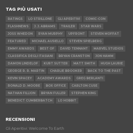
TAG PIÙ USATI
RATINGS
LO STRILLONE
GLI APERITIVI
COMIC-CON
FLASHNEWS
J. J. ABRAMS
TRAILER
STAR WARS
JOSS WHEDON
RYAN MURPHY
UPFRONT
STEVEN MOFFAT
FEATURED
MICHAEL AUSIELLO
STEVEN SPIELBERG
EMMY AWARDS
BEST OF
DAVID TENNANT
MARVEL STUDIOS
CLASSIFICA DEGLI ITASIANI
BRYAN CRANSTON
JON HAMM
DAMON LINDELOF
KURT SUTTER
MATT SMITH
HUGH LAURIE
GEORGE R. R. MARTIN
CHARLIE BROOKER
BACK TO THE PAST
KEVIN SPACEY
ACADEMY AWARDS
GREG BERLANTI
RONALD D. MOORE
BOX OFFICE
CARLTON CUSE
NATHAN FILLION
BRYAN FULLER
STEPHEN KING
BENEDICT CUMBERBATCH
LO HOBBIT
RECENSIONI
Gli Aperitivi: Welcome To Earth