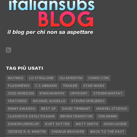
TAG PIÙ USATI
RATINGS
LO STRILLONE
GLI APERITIVI
COMIC-CON
FLASHNEWS
J. J. ABRAMS
TRAILER
STAR WARS
JOSS WHEDON
RYAN MURPHY
UPFRONT
STEVEN MOFFAT
FEATURED
MICHAEL AUSIELLO
STEVEN SPIELBERG
EMMY AWARDS
BEST OF
DAVID TENNANT
MARVEL STUDIOS
CLASSIFICA DEGLI ITASIANI
BRYAN CRANSTON
JON HAMM
DAMON LINDELOF
KURT SUTTER
MATT SMITH
HUGH LAURIE
GEORGE R. R. MARTIN
CHARLIE BROOKER
BACK TO THE PAST