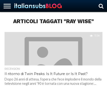
ARTICOLI TAGGATI "RAY WISE"
HOME
NEWS
ASCOLTI
RECENSIONI
INTERVISTE
CURIOSITÀ
CHI
CONTATTACI
FORUM
ITALIANSUBS
SIAMO
11.5K
RECENSIONI
Il ritorno di Twin Peaks: Is It Future or Is It Past?
Dopo 26 anni di attesa, l’opera che fece implodere il mondo della
televisione negli anni ’90 è tornata con una nuova stagione:...