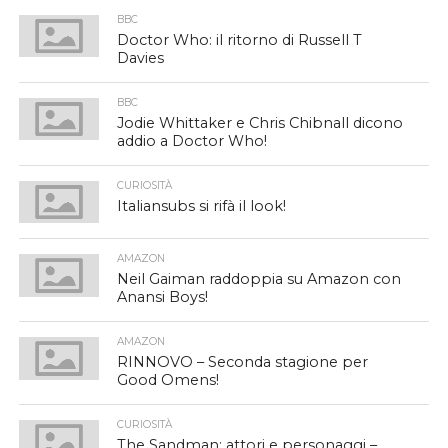
BBC
Doctor Who: il ritorno di Russell T
Davies
BBC
Jodie Whittaker e Chris Chibnall dicono
addio a Doctor Who!
CURIOSITÀ
Italiansubs si rifà il look!
AMAZON
Neil Gaiman raddoppia su Amazon con
Anansi Boys!
AMAZON
RINNOVO – Seconda stagione per
Good Omens!
CURIOSITÀ
The Sandman: attori e personaggi –