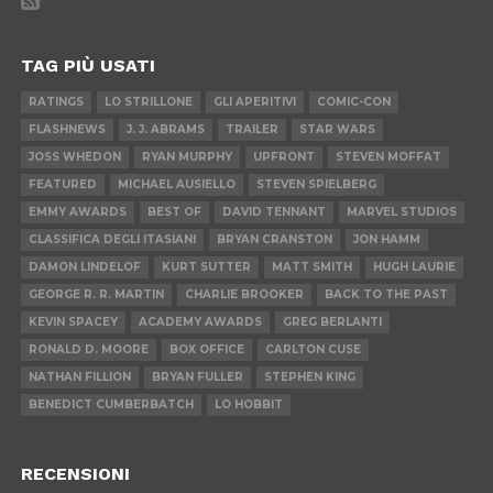
TAG PIÙ USATI
RATINGS
LO STRILLONE
GLI APERITIVI
COMIC-CON
FLASHNEWS
J. J. ABRAMS
TRAILER
STAR WARS
JOSS WHEDON
RYAN MURPHY
UPFRONT
STEVEN MOFFAT
FEATURED
MICHAEL AUSIELLO
STEVEN SPIELBERG
EMMY AWARDS
BEST OF
DAVID TENNANT
MARVEL STUDIOS
CLASSIFICA DEGLI ITASIANI
BRYAN CRANSTON
JON HAMM
DAMON LINDELOF
KURT SUTTER
MATT SMITH
HUGH LAURIE
GEORGE R. R. MARTIN
CHARLIE BROOKER
BACK TO THE PAST
KEVIN SPACEY
ACADEMY AWARDS
GREG BERLANTI
RONALD D. MOORE
BOX OFFICE
CARLTON CUSE
NATHAN FILLION
BRYAN FULLER
STEPHEN KING
BENEDICT CUMBERBATCH
LO HOBBIT
RECENSIONI