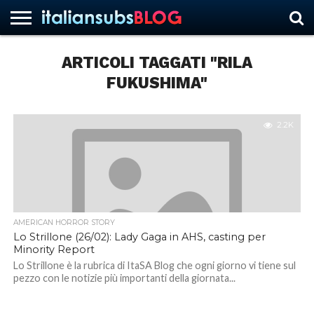
ARTICOLI TAGGATI "RILA
FUKUSHIMA"
HOME
NEWS
ASCOLTI
RECENSIONI
INTERVISTE
CURIOSITÀ
CHI
CONTATTACI
FORUM
ITALIANSUBS
SIAMO
2.2K
AMERICAN HORROR STORY
Lo Strillone (26/02): Lady Gaga in AHS, casting per
Minority Report
Lo Strillone è la rubrica di ItaSA Blog che ogni giorno vi tiene sul
pezzo con le notizie più importanti della giornata...