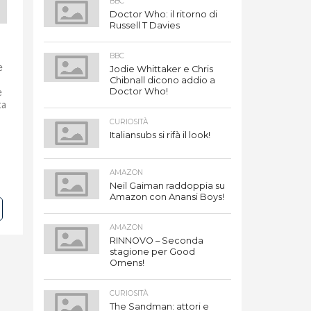
BBC
Doctor Who: il ritorno di
Russell T Davies
BBC
e
Jodie Whittaker e Chris
Chibnall dicono addio a
e
Doctor Who!
ta
CURIOSITÀ
Italiansubs si rifà il look!
AMAZON
Neil Gaiman raddoppia su
Amazon con Anansi Boys!
AMAZON
RINNOVO – Seconda
stagione per Good
Omens!
CURIOSITÀ
The Sandman: attori e