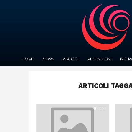
HOME
NEWS
ASCOLTI
RECENSIONI
INTER
ARTICOLI TAGG
2.3K