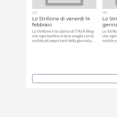
CBS
ABC
Lo Strillone di venerdì 14
Lo Str
febbraio
genna
Lo Strillone è la rubrica di ITASA Blog
Lo Strill
che ogni mattina vi dà la sveglia con le
che ogni 
notizie più importanti della giornata...
notizie p