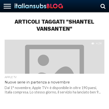
ARTICOLI TAGGATI "SHANTEL
VANSANTEN"
HOME
NEWS
ASCOLTI
RECENSIONI
INTERVISTE
CURIOSITÀ
CHI
CONTATTACI
FORUM
ITALIANSUBS
SIAMO
4.2K
APPLE TV
Nuove serie in partenza a novembre
Dal 1° novembre, Apple TV+ è disponibile in oltre 190 paesi,
Italia compresa. Lo stesso giorno, il servizio ha lanciato ben 9...