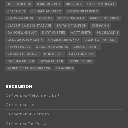
JOSS WHEDON
RYAN MURPHY
UPFRONT
STEVEN MOFFAT
FEATURED
MICHAEL AUSIELLO
STEVEN SPIELBERG
EMMY AWARDS
BEST OF
DAVID TENNANT
MARVEL STUDIOS
CLASSIFICA DEGLI ITASIANI
BRYAN CRANSTON
JON HAMM
DAMON LINDELOF
KURT SUTTER
MATT SMITH
HUGH LAURIE
GEORGE R. R. MARTIN
CHARLIE BROOKER
BACK TO THE PAST
KEVIN SPACEY
ACADEMY AWARDS
GREG BERLANTI
RONALD D. MOORE
BOX OFFICE
CARLTON CUSE
NATHAN FILLION
BRYAN FULLER
STEPHEN KING
BENEDICT CUMBERBATCH
LO HOBBIT
RECENSIONI
Gli Aperitivi: Welcome To Earth
Gli Aperitivi: Heels
Gli Aperitivi: Mr. Corman
Gli Aperitivi: The Prince