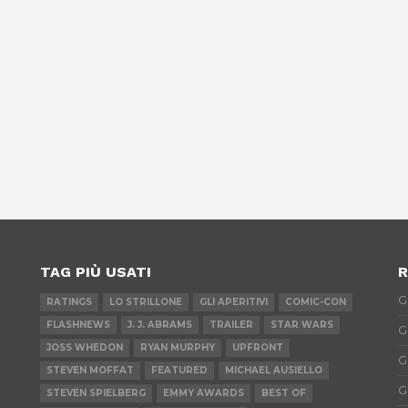
TAG PIÙ USATI
R
G
RATINGS
LO STRILLONE
GLI APERITIVI
COMIC-CON
FLASHNEWS
J. J. ABRAMS
TRAILER
STAR WARS
G
JOSS WHEDON
RYAN MURPHY
UPFRONT
G
STEVEN MOFFAT
FEATURED
MICHAEL AUSIELLO
G
STEVEN SPIELBERG
EMMY AWARDS
BEST OF