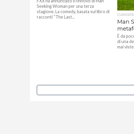
FXX ha annunciato il rinnovo di Man
Seeking Woman per una terza
stagione. La comedy, basata sul libro di
CURIOSITÀ
racconti “The Last...
Man S
metafo
È da poc
di una de
mai viste.