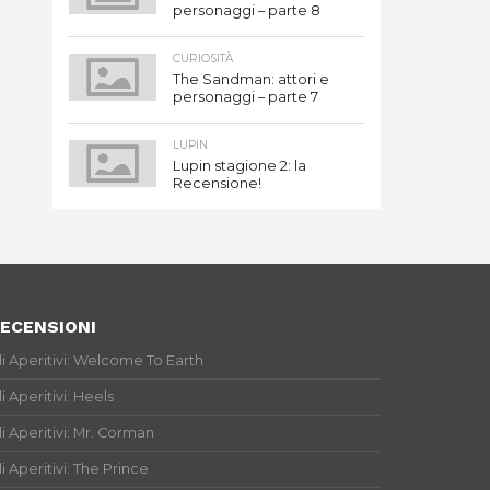
personaggi – parte 8
CURIOSITÀ
The Sandman: attori e
personaggi – parte 7
LUPIN
Lupin stagione 2: la
Recensione!
ECENSIONI
li Aperitivi: Welcome To Earth
li Aperitivi: Heels
li Aperitivi: Mr. Corman
li Aperitivi: The Prince