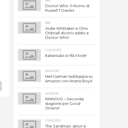
BBC
Doctor Who: il ritorno di
Russell T Davies
BBC
Jodie Whittaker e Chris
Chibnall dicono addio a
Doctor Who!
CURIOSITÀ
Italiansubs si rifà il look!
AMAZON
Neil Gaiman raddoppia su
Amazon con Anansi Boys!
AMAZON
RINNOVO – Seconda
stagione per Good
Omens!
CURIOSITÀ
The Sandman: attori e