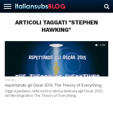
ARTICOLI TAGGATI "STEPHEN
HAWKING"
HOME
NEWS
ASCOLTI
RECENSIONI
INTERVISTE
CURIOSITÀ
CHI
CONTATTACI
FORUM
ITALIANSUBS
SIAMO
4.5K
CINEMA
Aspettando gli Oscar 2015: The Theory of Everything
Oggi vi parliamo, nella nostra rubrica dedicata agli Oscar 2015,
del film biografico The Theory of Everything.