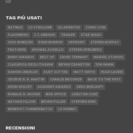
TAG PIÙ USATI
RATINGS
LO STRILLONE
GLI APERITIVI
COMIC-CON
FLASHNEWS
J. J. ABRAMS
TRAILER
STAR WARS
JOSS WHEDON
RYAN MURPHY
UPFRONT
STEVEN MOFFAT
FEATURED
MICHAEL AUSIELLO
STEVEN SPIELBERG
EMMY AWARDS
BEST OF
DAVID TENNANT
MARVEL STUDIOS
CLASSIFICA DEGLI ITASIANI
BRYAN CRANSTON
JON HAMM
DAMON LINDELOF
KURT SUTTER
MATT SMITH
HUGH LAURIE
GEORGE R. R. MARTIN
CHARLIE BROOKER
BACK TO THE PAST
KEVIN SPACEY
ACADEMY AWARDS
GREG BERLANTI
RONALD D. MOORE
BOX OFFICE
CARLTON CUSE
NATHAN FILLION
BRYAN FULLER
STEPHEN KING
BENEDICT CUMBERBATCH
LO HOBBIT
RECENSIONI