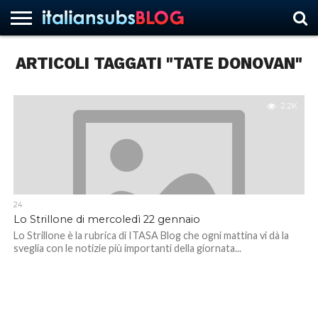
ARTICOLI TAGGATI "TATE DONOVAN"
HOME
NEWS
ASCOLTI
RECENSIONI
INTERVISTE
CURIOSITÀ
CHI
CONTATTACI
FORUM
ITALIANSUBS
SIAMO
2.2K
24
Lo Strillone di mercoledì 22 gennaio
Lo Strillone è la rubrica di ITASA Blog che ogni mattina vi dà la
sveglia con le notizie più importanti della giornata...