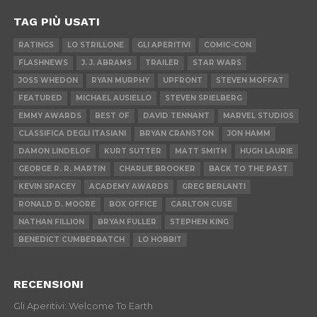
TAG PIÙ USATI
RATINGS
LO STRILLONE
GLI APERITIVI
COMIC-CON
FLASHNEWS
J. J. ABRAMS
TRAILER
STAR WARS
JOSS WHEDON
RYAN MURPHY
UPFRONT
STEVEN MOFFAT
FEATURED
MICHAEL AUSIELLO
STEVEN SPIELBERG
EMMY AWARDS
BEST OF
DAVID TENNANT
MARVEL STUDIOS
CLASSIFICA DEGLI ITASIANI
BRYAN CRANSTON
JON HAMM
DAMON LINDELOF
KURT SUTTER
MATT SMITH
HUGH LAURIE
GEORGE R. R. MARTIN
CHARLIE BROOKER
BACK TO THE PAST
KEVIN SPACEY
ACADEMY AWARDS
GREG BERLANTI
RONALD D. MOORE
BOX OFFICE
CARLTON CUSE
NATHAN FILLION
BRYAN FULLER
STEPHEN KING
BENEDICT CUMBERBATCH
LO HOBBIT
RECENSIONI
Gli Aperitivi: Welcome To Earth