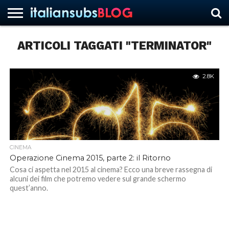
ARTICOLI TAGGATI "TERMINATOR"
HOME
NEWS
ASCOLTI
RECENSIONI
INTERVISTE
CURIOSITÀ
CHI
CONTATTACI
FORUM
ITALIANSUBS
SIAMO
2.8K
CINEMA
Operazione Cinema 2015, parte 2: il Ritorno
Cosa ci aspetta nel 2015 al cinema? Ecco una breve rassegna di
alcuni dei film che potremo vedere sul grande schermo
quest’anno.