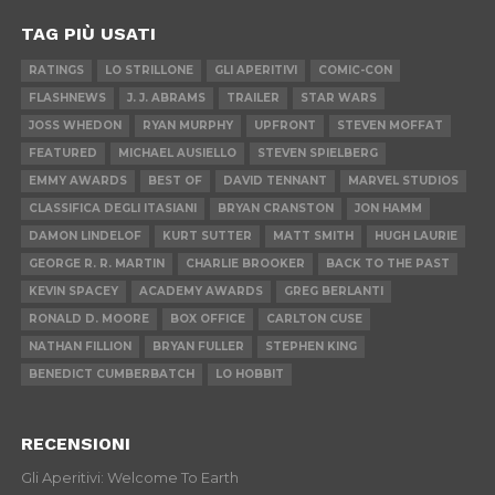
TAG PIÙ USATI
RATINGS
LO STRILLONE
GLI APERITIVI
COMIC-CON
FLASHNEWS
J. J. ABRAMS
TRAILER
STAR WARS
JOSS WHEDON
RYAN MURPHY
UPFRONT
STEVEN MOFFAT
FEATURED
MICHAEL AUSIELLO
STEVEN SPIELBERG
EMMY AWARDS
BEST OF
DAVID TENNANT
MARVEL STUDIOS
CLASSIFICA DEGLI ITASIANI
BRYAN CRANSTON
JON HAMM
DAMON LINDELOF
KURT SUTTER
MATT SMITH
HUGH LAURIE
GEORGE R. R. MARTIN
CHARLIE BROOKER
BACK TO THE PAST
KEVIN SPACEY
ACADEMY AWARDS
GREG BERLANTI
RONALD D. MOORE
BOX OFFICE
CARLTON CUSE
NATHAN FILLION
BRYAN FULLER
STEPHEN KING
BENEDICT CUMBERBATCH
LO HOBBIT
RECENSIONI
Gli Aperitivi: Welcome To Earth