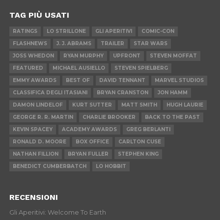
TAG PIÙ USATI
RATINGS
LO STRILLONE
GLI APERITIVI
COMIC-CON
FLASHNEWS
J. J. ABRAMS
TRAILER
STAR WARS
JOSS WHEDON
RYAN MURPHY
UPFRONT
STEVEN MOFFAT
FEATURED
MICHAEL AUSIELLO
STEVEN SPIELBERG
EMMY AWARDS
BEST OF
DAVID TENNANT
MARVEL STUDIOS
CLASSIFICA DEGLI ITASIANI
BRYAN CRANSTON
JON HAMM
DAMON LINDELOF
KURT SUTTER
MATT SMITH
HUGH LAURIE
GEORGE R. R. MARTIN
CHARLIE BROOKER
BACK TO THE PAST
KEVIN SPACEY
ACADEMY AWARDS
GREG BERLANTI
RONALD D. MOORE
BOX OFFICE
CARLTON CUSE
NATHAN FILLION
BRYAN FULLER
STEPHEN KING
BENEDICT CUMBERBATCH
LO HOBBIT
RECENSIONI
Gli Aperitivi: Welcome To Earth