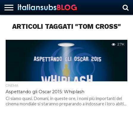
ARTICOLI TAGGATI "TOM CROSS"
HOME
NEWS
ASCOLTI
RECENSIONI
INTERVISTE
CURIOSITÀ
CHI
CONTATTACI
FORUM
ITALIANSUBS
SIAMO
2.7K
CINEMA
Aspettando gli Oscar 2015: Whiplash
Ci siamo quasi. Domani, in queste ore, i nomi più importanti del
cinema mondiale si staranno preparando a indossare i loro abiti...