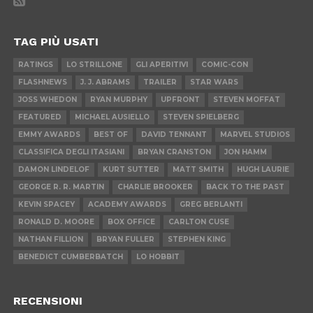
TAG PIÙ USATI
RATINGS
LO STRILLONE
GLI APERITIVI
COMIC-CON
FLASHNEWS
J. J. ABRAMS
TRAILER
STAR WARS
JOSS WHEDON
RYAN MURPHY
UPFRONT
STEVEN MOFFAT
FEATURED
MICHAEL AUSIELLO
STEVEN SPIELBERG
EMMY AWARDS
BEST OF
DAVID TENNANT
MARVEL STUDIOS
CLASSIFICA DEGLI ITASIANI
BRYAN CRANSTON
JON HAMM
DAMON LINDELOF
KURT SUTTER
MATT SMITH
HUGH LAURIE
GEORGE R. R. MARTIN
CHARLIE BROOKER
BACK TO THE PAST
KEVIN SPACEY
ACADEMY AWARDS
GREG BERLANTI
RONALD D. MOORE
BOX OFFICE
CARLTON CUSE
NATHAN FILLION
BRYAN FULLER
STEPHEN KING
BENEDICT CUMBERBATCH
LO HOBBIT
RECENSIONI