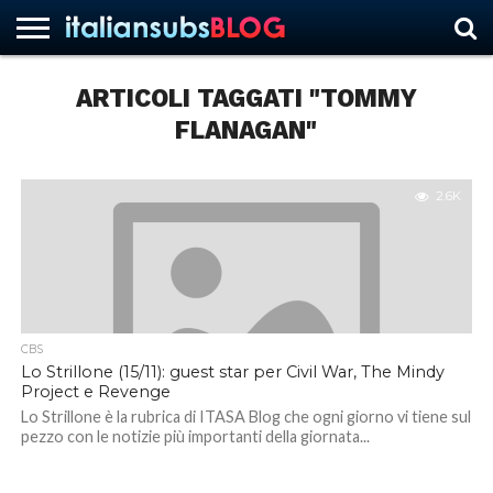
ARTICOLI TAGGATI "TOMMY
FLANAGAN"
HOME
NEWS
ASCOLTI
RECENSIONI
INTERVISTE
CURIOSITÀ
CHI
CONTATTACI
FORUM
ITALIANSUBS
SIAMO
2.6K
CBS
Lo Strillone (15/11): guest star per Civil War, The Mindy
Project e Revenge
Lo Strillone è la rubrica di ITASA Blog che ogni giorno vi tiene sul
pezzo con le notizie più importanti della giornata...