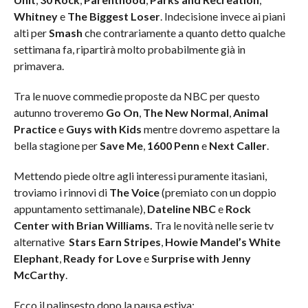
Whitney
e
The Biggest Loser
. Indecisione invece ai piani
alti per
Smash
che contrariamente a quanto detto qualche
settimana fa, ripartirà molto probabilmente già in
primavera.
Tra le nuove commedie proposte da NBC per questo
autunno troveremo
Go On
,
The New Normal
,
Animal
Practice
e
Guys with Kids
mentre dovremo aspettare la
bella stagione per
Save Me
,
1600 Penn
e
Next Caller
.
Mettendo piede oltre agli interessi puramente itasiani,
troviamo i rinnovi di
The Voice
(premiato con un doppio
appuntamento settimanale),
Dateline NBC
e
Rock
Center with Brian Williams.
Tra le novità nelle serie tv
alternative
Stars Earn Stripes
,
Howie Mandel’s White
Elephant
,
Ready for Love
e
Surprise with Jenny
McCarthy
.
Ecco il palinsesto dopo la pausa estiva: