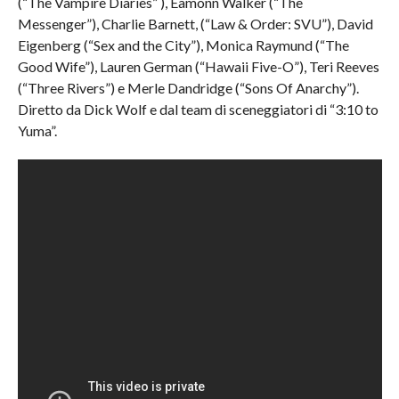
(“The Vampire Diaries” ), Eamonn Walker (“The
Messenger”), Charlie Barnett, (“Law & Order: SVU”), David
Eigenberg (“Sex and the City”), Monica Raymund (“The
Good Wife”), Lauren German (“Hawaii Five-O”), Teri Reeves
(“Three Rivers”) e Merle Dandridge (“Sons Of Anarchy”).
Diretto da Dick Wolf e dal team di sceneggiatori di “3:10 to
Yuma”.