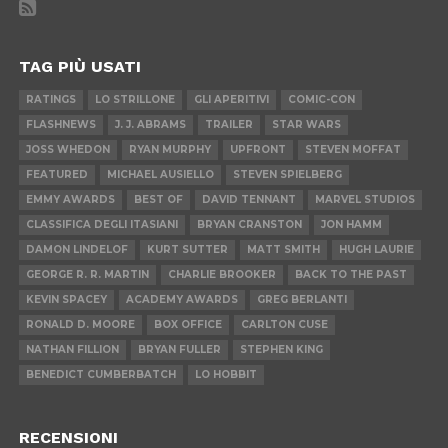
TAG PIÙ USATI
RATINGS
LO STRILLONE
GLI APERITIVI
COMIC-CON
FLASHNEWS
J. J. ABRAMS
TRAILER
STAR WARS
JOSS WHEDON
RYAN MURPHY
UPFRONT
STEVEN MOFFAT
FEATURED
MICHAEL AUSIELLO
STEVEN SPIELBERG
EMMY AWARDS
BEST OF
DAVID TENNANT
MARVEL STUDIOS
CLASSIFICA DEGLI ITASIANI
BRYAN CRANSTON
JON HAMM
DAMON LINDELOF
KURT SUTTER
MATT SMITH
HUGH LAURIE
GEORGE R. R. MARTIN
CHARLIE BROOKER
BACK TO THE PAST
KEVIN SPACEY
ACADEMY AWARDS
GREG BERLANTI
RONALD D. MOORE
BOX OFFICE
CARLTON CUSE
NATHAN FILLION
BRYAN FULLER
STEPHEN KING
BENEDICT CUMBERBATCH
LO HOBBIT
RECENSIONI