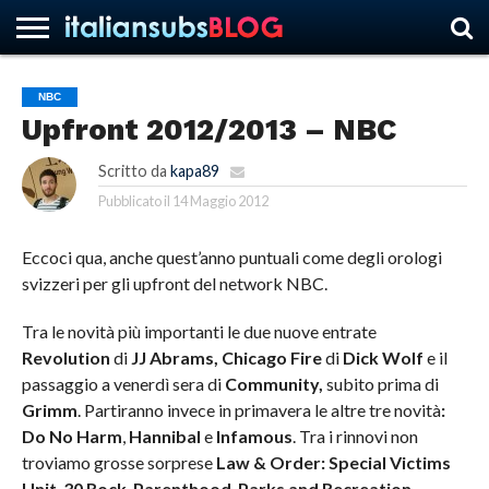
NBC
Upfront 2012/2013 – NBC
HOME
NEWS
ASCOLTI
RECENSIONI
INTERVISTE
CURIOSITÀ
CHI
CONTATTACI
FORUM
ITALIANSUBS
SIAMO
Scritto da
kapa89
Pubblicato il
14 Maggio 2012
Eccoci qua, anche quest’anno puntuali come degli orologi
svizzeri per gli upfront del network NBC.
Tra le novità più importanti le due nuove entrate
Revolution
di
JJ Abrams,
Chicago Fire
di
Dick Wolf
e il
passaggio a venerdì sera di
Community,
subito prima di
Grimm
. Partiranno invece in primavera le altre tre novità
:
Do No Harm
,
Hannibal
e
Infamous
. Tra i rinnovi non
troviamo grosse sorprese
Law & Order: Special Victims
Unit
,
30 Rock
,
Parenthood
,
Parks and Recreation
,