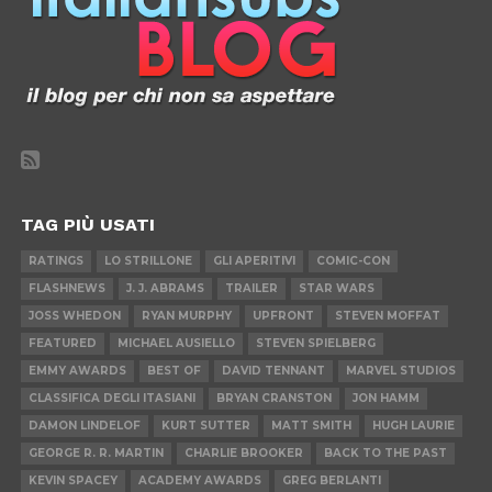
TAG PIÙ USATI
RATINGS
LO STRILLONE
GLI APERITIVI
COMIC-CON
FLASHNEWS
J. J. ABRAMS
TRAILER
STAR WARS
JOSS WHEDON
RYAN MURPHY
UPFRONT
STEVEN MOFFAT
FEATURED
MICHAEL AUSIELLO
STEVEN SPIELBERG
EMMY AWARDS
BEST OF
DAVID TENNANT
MARVEL STUDIOS
CLASSIFICA DEGLI ITASIANI
BRYAN CRANSTON
JON HAMM
DAMON LINDELOF
KURT SUTTER
MATT SMITH
HUGH LAURIE
GEORGE R. R. MARTIN
CHARLIE BROOKER
BACK TO THE PAST
KEVIN SPACEY
ACADEMY AWARDS
GREG BERLANTI