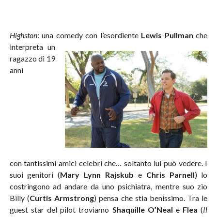
Highston
: una comedy
con l’esordiente
Lewis Pullman
che
interpreta un
ragazzo di 19
anni
con tantissimi amici celebri che… soltanto lui può vedere. I
suoi genitori (
Mary Lynn Rajskub
e
Chris Parnell
) lo
costringono ad andare da uno psichiatra, mentre suo zio
Billy (
Curtis Armstrong
) pensa che stia benissimo. Tra le
guest star del pilot troviamo
Shaquille O’Neal
e
Flea
(
Il