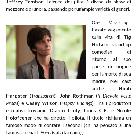
Jeffrey Tambor
. L’elenco dei pilot è diviso da show di
mezzora e di un’ora, passando per un’ampia varietà di generi.
One Mississippi
:
basato vagamente
sulla vita di
Tig
Notaro
, stand-up
comedian, di
ritorno al suo
paese di origine
per la morte di sua
madre. Nel cast
anche
Noah
Harpster
(
Transparent
),
John Rothman
(
Il Diavolo veste
Prada
) e
Casey Wilson
(
Happy Endings
). Tra i produttori
esecutivi troviamo
Diablo Cody
,
Louis C.K.
e
Nicole
Holofcener
che ha diretto il pilota. Il titolo richiama un
famoso modo di contare i secondi (chi ha pensato a una
famosa scena di
Friends
alzi la mano);