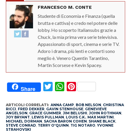
FRANCESCO M. CONTE
Studente di Economia e Finanza (quella
brutta e cattiva) e credo nel potere delle
lobby. Ho scoperto Italiansubs grazie a
Chuck, la mia prima vera serie televisiva.
Appassionato di sport, cinema e serie TV.
Adoro i drama, più lenti e contorti sono
meglio è. Venero Quentin Tarantino,
Martin Scorsese e Kevin Spacey.
Twitter
WhatsApp
Pinterest
Share
ARTICOLI CORRELATI:
ANNA CAMP
,
BOB NELSON
,
CHRISTINA
RICCI
,
FRED DEKKER
,
GAVIN STENHOUSE
,
GENEVIEVE
ANGELSON
,
GRACE GUMMER
,
JIM BELUSHI
,
JOHN ROTHMAN
,
JOY BRYANT
,
LEWIS PULLMAN
,
LOUIS C.K.
,
MAX MARTINI
,
MICHAEL DORMAN
,
SACHA BARON COHEN
,
SHANE BLACK
,
STEVE CONRAD
,
TERRY O'QUINN
,
TIG NOTARO
,
YVONNE
STRAHOVSKI