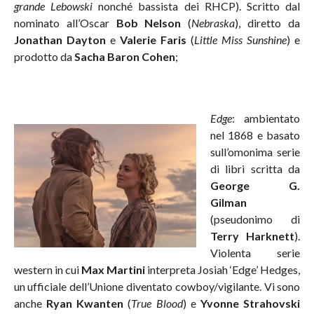
grande Lebowski
nonché bassista dei RHCP). Scritto dal
nominato all’Oscar
Bob Nelson
(
Nebraska
), diretto da
Jonathan Dayton
e
Valerie Faris
(
Little Miss Sunshine
) e
prodotto da
Sacha Baron Cohen
;
Edge
: ambientato
nel 1868 e basato
sull’omonima serie
di libri scritta da
George G.
Gilman
(pseudonimo di
Terry Harknett
).
Violenta serie
western in cui
Max Martini
interpreta Josiah ‘Edge’ Hedges,
un ufficiale dell’Unione diventato cowboy/vigilante. Vi sono
anche
Ryan Kwanten
(
True Blood
) e
Yvonne Strahovski