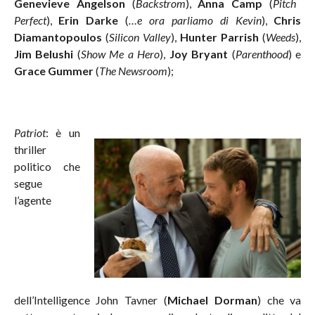
Genevieve Angelson
(
Backstrom
),
Anna Camp
(
Pitch
Perfect
),
Erin Darke
(
…e ora parliamo di Kevin
),
Chris
Diamantopoulos
(
Silicon Valley
),
Hunter Parrish
(
Weeds
),
Jim Belushi
(
Show Me a Hero
),
Joy Bryant
(
Parenthood
) e
Grace Gummer
(
The Newsroom
);
Patriot
:
è un
thriller
politico che
segue
l’agente
dell’Intelligence John Tavner (
Michael Dorman
) che va