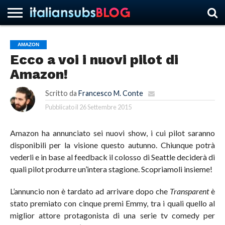
AMAZON
Ecco a voi i nuovi pilot di
HOME
NEWS
ASCOLTI
RECENSIONI
INTERVISTE
CURIOSITÀ
CHI
CONTATTACI
FORUM
ITALIANSUBS
Amazon!
SIAMO
Scritto da
Francesco M. Conte
Pubblicato il
26 Settembre 2015
Amazon ha annunciato sei nuovi show, i cui pilot saranno
disponibili per la visione questo autunno. Chiunque potrà
vederli e in base al feedback il colosso di Seattle deciderà di
quali pilot produrre un’intera stagione. Scopriamoli insieme!
L’annuncio non è tardato ad arrivare dopo che
Transparent
è
stato premiato con cinque premi Emmy, tra i quali quello al
miglior attore protagonista di una serie tv comedy per