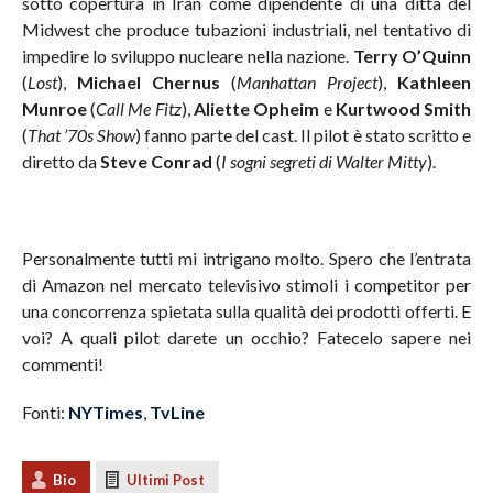
sotto copertura in Iran come dipendente di una ditta del
Midwest che produce tubazioni industriali, nel tentativo di
impedire lo sviluppo nucleare nella nazione.
Terry O’Quinn
(
Lost
),
Michael Chernus
(
Manhattan Project
),
Kathleen
Munroe
(
Call Me Fitz
),
Aliette Opheim
e
Kurtwood Smith
(
That ’70s Show
) fanno parte del cast. Il pilot è stato scritto e
diretto da
Steve Conrad
(
I sogni segreti di Walter Mitty
).
Personalmente tutti mi intrigano molto. Spero che l’entrata
di Amazon nel mercato televisivo stimoli i competitor per
una concorrenza spietata sulla qualità dei prodotti offerti. E
voi? A quali pilot darete un occhio? Fatecelo sapere nei
commenti!
Fonti:
NYTimes
,
TvLine
Bio
Ultimi Post