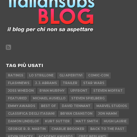
TAG PIÙ USATI
RATINGS
LO STRILLONE
GLI APERITIVI
COMIC-CON
FLASHNEWS
J. J. ABRAMS
TRAILER
STAR WARS
JOSS WHEDON
RYAN MURPHY
UPFRONT
STEVEN MOFFAT
FEATURED
MICHAEL AUSIELLO
STEVEN SPIELBERG
EMMY AWARDS
BEST OF
DAVID TENNANT
MARVEL STUDIOS
CLASSIFICA DEGLI ITASIANI
BRYAN CRANSTON
JON HAMM
DAMON LINDELOF
KURT SUTTER
MATT SMITH
HUGH LAURIE
GEORGE R. R. MARTIN
CHARLIE BROOKER
BACK TO THE PAST
KEVIN SPACEY
ACADEMY AWARDS
GREG BERLANTI