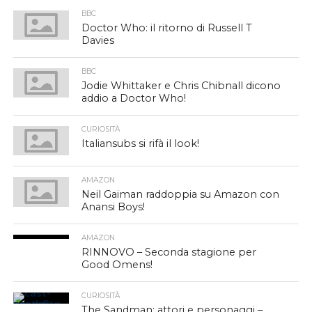
BBC
Doctor Who: il ritorno di Russell T
Davies
BBC
Jodie Whittaker e Chris Chibnall dicono
addio a Doctor Who!
CURIOSITÀ
Italiansubs si rifà il look!
AMAZON
Neil Gaiman raddoppia su Amazon con
Anansi Boys!
AMAZON
RINNOVO – Seconda stagione per
Good Omens!
CURIOSITÀ
The Sandman: attori e personaggi –