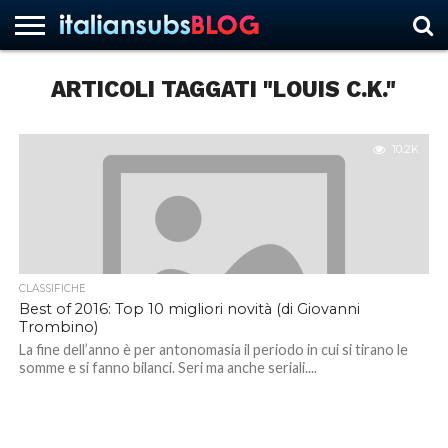
ARTICOLI TAGGATI "LOUIS C.K."
HOME
NEWS
ASCOLTI
RECENSIONI
INTERVISTE
CURIOSITÀ
CHI
CONTATTACI
FORUM
ITALIANSUBS
SIAMO
10.2K
CLASSIFICHE
Best of 2016: Top 10 migliori novità (di Giovanni
Trombino)
La fine dell’anno è per antonomasia il periodo in cui si tirano le
somme e si fanno bilanci. Seri ma anche seriali....