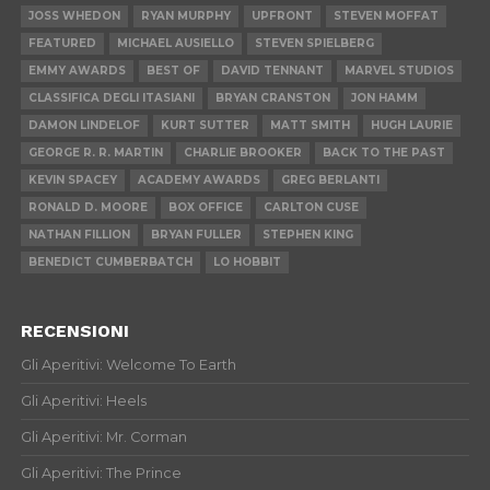
JOSS WHEDON
RYAN MURPHY
UPFRONT
STEVEN MOFFAT
FEATURED
MICHAEL AUSIELLO
STEVEN SPIELBERG
EMMY AWARDS
BEST OF
DAVID TENNANT
MARVEL STUDIOS
CLASSIFICA DEGLI ITASIANI
BRYAN CRANSTON
JON HAMM
DAMON LINDELOF
KURT SUTTER
MATT SMITH
HUGH LAURIE
GEORGE R. R. MARTIN
CHARLIE BROOKER
BACK TO THE PAST
KEVIN SPACEY
ACADEMY AWARDS
GREG BERLANTI
RONALD D. MOORE
BOX OFFICE
CARLTON CUSE
NATHAN FILLION
BRYAN FULLER
STEPHEN KING
BENEDICT CUMBERBATCH
LO HOBBIT
RECENSIONI
Gli Aperitivi: Welcome To Earth
Gli Aperitivi: Heels
Gli Aperitivi: Mr. Corman
Gli Aperitivi: The Prince