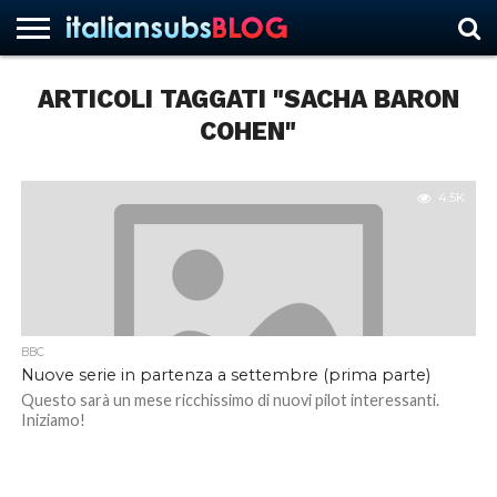
ARTICOLI TAGGATI "SACHA BARON
COHEN"
HOME
NEWS
ASCOLTI
RECENSIONI
INTERVISTE
CURIOSITÀ
CHI
CONTATTACI
FORUM
ITALIANSUBS
SIAMO
4.5K
BBC
Nuove serie in partenza a settembre (prima parte)
Questo sarà un mese ricchissimo di nuovi pilot interessanti.
Iniziamo!