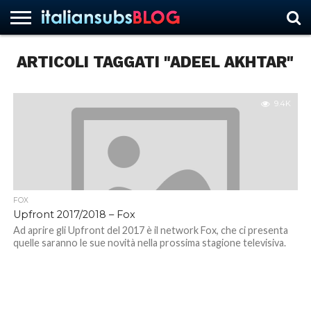
ARTICOLI TAGGATI "ADEEL AKHTAR"
HOME
NEWS
ASCOLTI
RECENSIONI
INTERVISTE
CURIOSITÀ
CHI
CONTATTACI
FORUM
ITALIANSUBS
SIAMO
9.4K
FOX
Upfront 2017/2018 – Fox
Ad aprire gli Upfront del 2017 è il network Fox, che ci presenta
quelle saranno le sue novità nella prossima stagione televisiva.