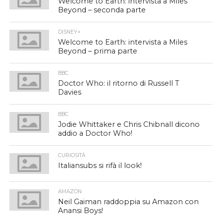
Welcome to Earth: intervista a Miles
Beyond – seconda parte
DISNEY+
Welcome to Earth: intervista a Miles
Beyond – prima parte
BBC
Doctor Who: il ritorno di Russell T
Davies
BBC
Jodie Whittaker e Chris Chibnall dicono
addio a Doctor Who!
CURIOSITÀ
Italiansubs si rifà il look!
AMAZON
Neil Gaiman raddoppia su Amazon con
Anansi Boys!