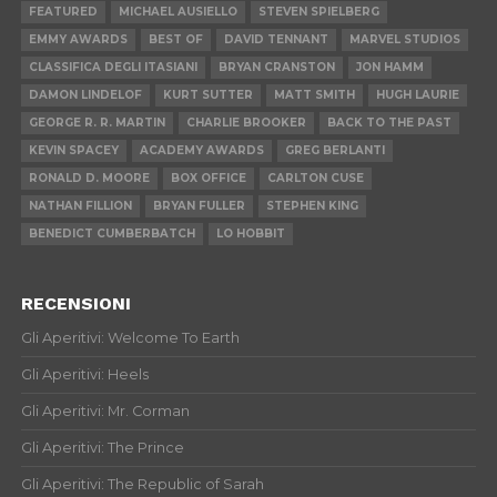
FEATURED
MICHAEL AUSIELLO
STEVEN SPIELBERG
EMMY AWARDS
BEST OF
DAVID TENNANT
MARVEL STUDIOS
CLASSIFICA DEGLI ITASIANI
BRYAN CRANSTON
JON HAMM
DAMON LINDELOF
KURT SUTTER
MATT SMITH
HUGH LAURIE
GEORGE R. R. MARTIN
CHARLIE BROOKER
BACK TO THE PAST
KEVIN SPACEY
ACADEMY AWARDS
GREG BERLANTI
RONALD D. MOORE
BOX OFFICE
CARLTON CUSE
NATHAN FILLION
BRYAN FULLER
STEPHEN KING
BENEDICT CUMBERBATCH
LO HOBBIT
RECENSIONI
Gli Aperitivi: Welcome To Earth
Gli Aperitivi: Heels
Gli Aperitivi: Mr. Corman
Gli Aperitivi: The Prince
Gli Aperitivi: The Republic of Sarah