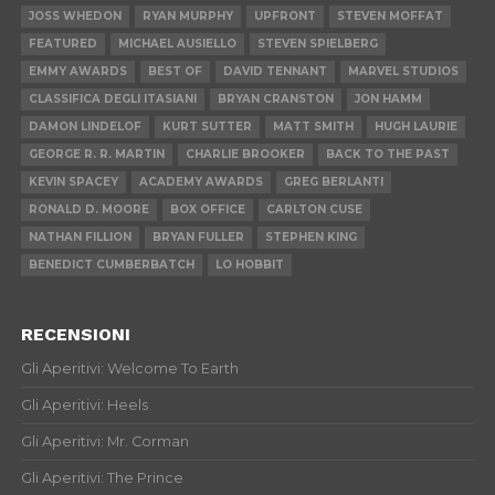
JOSS WHEDON
RYAN MURPHY
UPFRONT
STEVEN MOFFAT
FEATURED
MICHAEL AUSIELLO
STEVEN SPIELBERG
EMMY AWARDS
BEST OF
DAVID TENNANT
MARVEL STUDIOS
CLASSIFICA DEGLI ITASIANI
BRYAN CRANSTON
JON HAMM
DAMON LINDELOF
KURT SUTTER
MATT SMITH
HUGH LAURIE
GEORGE R. R. MARTIN
CHARLIE BROOKER
BACK TO THE PAST
KEVIN SPACEY
ACADEMY AWARDS
GREG BERLANTI
RONALD D. MOORE
BOX OFFICE
CARLTON CUSE
NATHAN FILLION
BRYAN FULLER
STEPHEN KING
BENEDICT CUMBERBATCH
LO HOBBIT
RECENSIONI
Gli Aperitivi: Welcome To Earth
Gli Aperitivi: Heels
Gli Aperitivi: Mr. Corman
Gli Aperitivi: The Prince