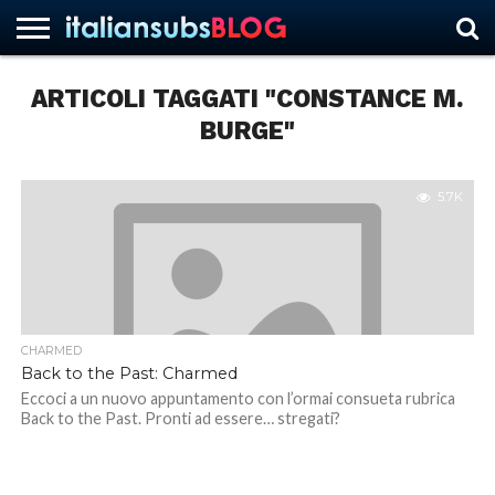
ARTICOLI TAGGATI "CONSTANCE M.
BURGE"
HOME
NEWS
ASCOLTI
RECENSIONI
INTERVISTE
CURIOSITÀ
CHI
CONTATTACI
FORUM
ITALIANSUBS
SIAMO
5.7K
CHARMED
Back to the Past: Charmed
Eccoci a un nuovo appuntamento con l’ormai consueta rubrica
Back to the Past. Pronti ad essere… stregati?