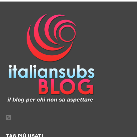
TAG PIÙ USATI