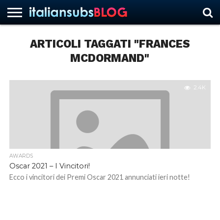
ARTICOLI TAGGATI "FRANCES
MCDORMAND"
HOME
NEWS
ASCOLTI
RECENSIONI
INTERVISTE
CURIOSITÀ
CHI
CONTATTACI
FORUM
ITALIANSUBS
SIAMO
2.4K
AWARDS
Oscar 2021 – I Vincitori!
Ecco i vincitori dei Premi Oscar 2021 annunciati ieri notte!