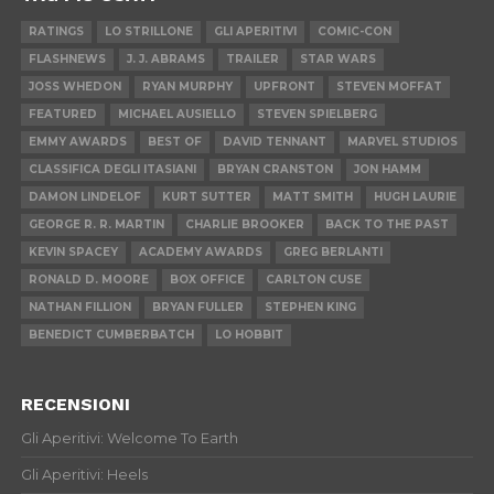
RATINGS
LO STRILLONE
GLI APERITIVI
COMIC-CON
FLASHNEWS
J. J. ABRAMS
TRAILER
STAR WARS
JOSS WHEDON
RYAN MURPHY
UPFRONT
STEVEN MOFFAT
FEATURED
MICHAEL AUSIELLO
STEVEN SPIELBERG
EMMY AWARDS
BEST OF
DAVID TENNANT
MARVEL STUDIOS
CLASSIFICA DEGLI ITASIANI
BRYAN CRANSTON
JON HAMM
DAMON LINDELOF
KURT SUTTER
MATT SMITH
HUGH LAURIE
GEORGE R. R. MARTIN
CHARLIE BROOKER
BACK TO THE PAST
KEVIN SPACEY
ACADEMY AWARDS
GREG BERLANTI
RONALD D. MOORE
BOX OFFICE
CARLTON CUSE
NATHAN FILLION
BRYAN FULLER
STEPHEN KING
BENEDICT CUMBERBATCH
LO HOBBIT
RECENSIONI
Gli Aperitivi: Welcome To Earth
Gli Aperitivi: Heels