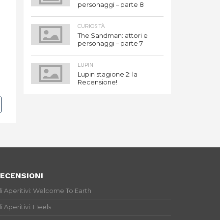
personaggi – parte 8
CURIOSITÀ
The Sandman: attori e
personaggi – parte 7
LUPIN
Lupin stagione 2: la
Recensione!
ECENSIONI
li Aperitivi: Welcome To Earth
li Aperitivi: Heels