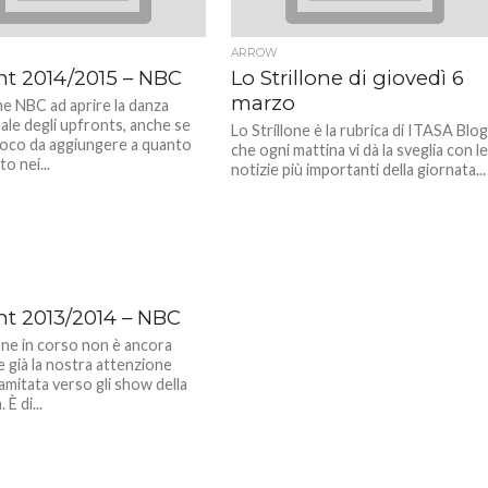
ARROW
nt 2014/2015 – NBC
Lo Strillone di giovedì 6
marzo
ne NBC ad aprire la danza
ale degli upfronts, anche se
Lo Strillone è la rubrica di ITASA Blo
poco da aggiungere a quanto
che ogni mattina vi dà la sveglia con l
o nei...
notizie più importanti della giornata...
nt 2013/2014 – NBC
one in corso non è ancora
he già la nostra attenzione
amitata verso gli show della
È di...