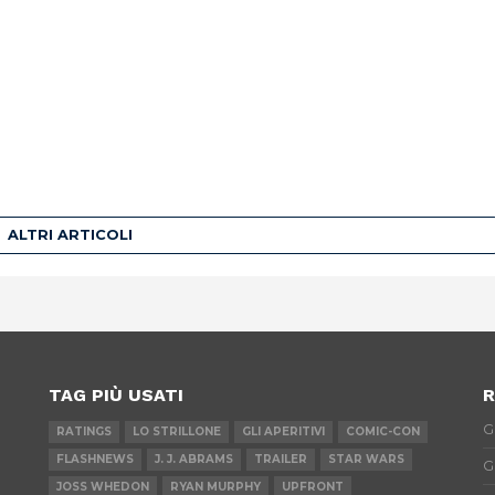
ALTRI ARTICOLI
TAG PIÙ USATI
R
G
RATINGS
LO STRILLONE
GLI APERITIVI
COMIC-CON
FLASHNEWS
J. J. ABRAMS
TRAILER
STAR WARS
G
JOSS WHEDON
RYAN MURPHY
UPFRONT