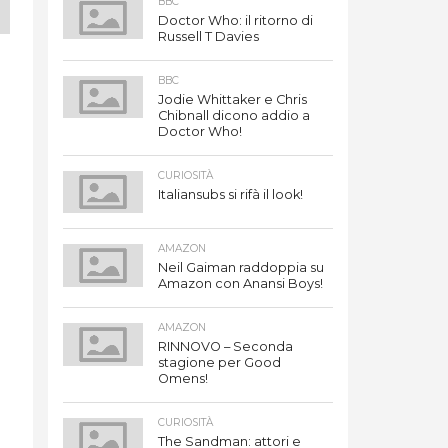
BBC
Doctor Who: il ritorno di
Russell T Davies
BBC
Jodie Whittaker e Chris
Chibnall dicono addio a
g
Doctor Who!
e
CURIOSITÀ
Italiansubs si rifà il look!
AMAZON
Neil Gaiman raddoppia su
Amazon con Anansi Boys!
AMAZON
RINNOVO – Seconda
stagione per Good
Omens!
CURIOSITÀ
The Sandman: attori e