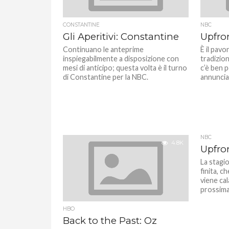
CONSTANTINE
NBC
Gli Aperitivi: Constantine
Upfro
Continuano le anteprime
È il pavo
inspiegabilmente a disposizione con
tradizion
mesi di anticipo; questa volta è il turno
c’è ben 
di Constantine per la NBC.
annunciat
NBC
4.8K
Upfro
La stagi
finita, c
viene cal
prossima. 
HBO
Back to the Past: Oz