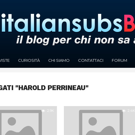
VISTE
CURIOSITÀ
CHI SIAMO
CONTATTACI
FORUM
GATI "HAROLD PERRINEAU"
2.9K
2.4K