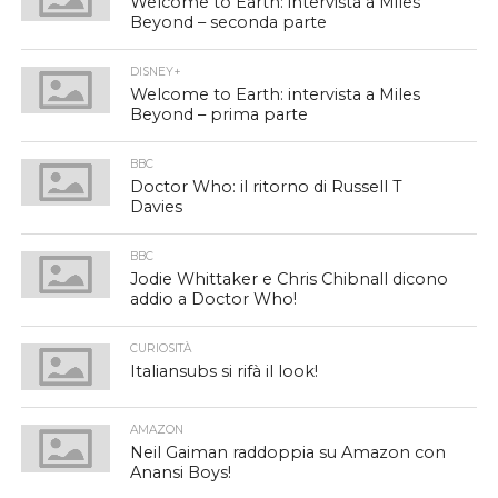
Welcome to Earth: intervista a Miles
Beyond – seconda parte
DISNEY+
Welcome to Earth: intervista a Miles
Beyond – prima parte
BBC
Doctor Who: il ritorno di Russell T
Davies
BBC
Jodie Whittaker e Chris Chibnall dicono
addio a Doctor Who!
CURIOSITÀ
Italiansubs si rifà il look!
AMAZON
Neil Gaiman raddoppia su Amazon con
Anansi Boys!