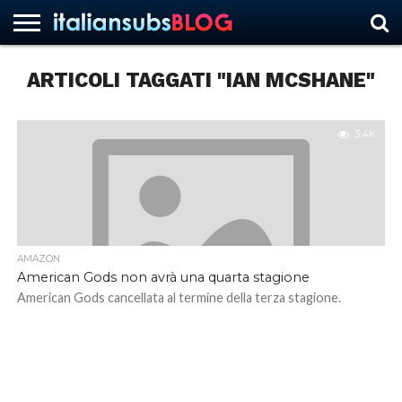
ARTICOLI TAGGATI "IAN MCSHANE"
HOME
NEWS
ASCOLTI
RECENSIONI
INTERVISTE
CURIOSITÀ
CHI
CONTATTACI
FORUM
ITALIANSUBS
SIAMO
3.4K
AMAZON
American Gods non avrà una quarta stagione
American Gods cancellata al termine della terza stagione.