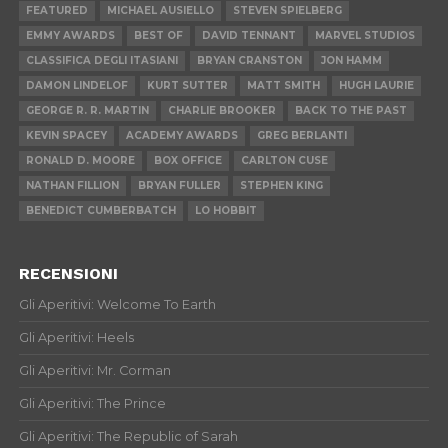
FEATURED
MICHAEL AUSIELLO
STEVEN SPIELBERG
EMMY AWARDS
BEST OF
DAVID TENNANT
MARVEL STUDIOS
CLASSIFICA DEGLI ITASIANI
BRYAN CRANSTON
JON HAMM
DAMON LINDELOF
KURT SUTTER
MATT SMITH
HUGH LAURIE
GEORGE R. R. MARTIN
CHARLIE BROOKER
BACK TO THE PAST
KEVIN SPACEY
ACADEMY AWARDS
GREG BERLANTI
RONALD D. MOORE
BOX OFFICE
CARLTON CUSE
NATHAN FILLION
BRYAN FULLER
STEPHEN KING
BENEDICT CUMBERBATCH
LO HOBBIT
RECENSIONI
Gli Aperitivi: Welcome To Earth
Gli Aperitivi: Heels
Gli Aperitivi: Mr. Corman
Gli Aperitivi: The Prince
Gli Aperitivi: The Republic of Sarah