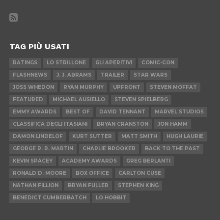
TAG PIÙ USATI
RATINGS
LO STRILLONE
GLI APERITIVI
COMIC-CON
FLASHNEWS
J. J. ABRAMS
TRAILER
STAR WARS
JOSS WHEDON
RYAN MURPHY
UPFRONT
STEVEN MOFFAT
FEATURED
MICHAEL AUSIELLO
STEVEN SPIELBERG
EMMY AWARDS
BEST OF
DAVID TENNANT
MARVEL STUDIOS
CLASSIFICA DEGLI ITASIANI
BRYAN CRANSTON
JON HAMM
DAMON LINDELOF
KURT SUTTER
MATT SMITH
HUGH LAURIE
GEORGE R. R. MARTIN
CHARLIE BROOKER
BACK TO THE PAST
KEVIN SPACEY
ACADEMY AWARDS
GREG BERLANTI
RONALD D. MOORE
BOX OFFICE
CARLTON CUSE
NATHAN FILLION
BRYAN FULLER
STEPHEN KING
BENEDICT CUMBERBATCH
LO HOBBIT