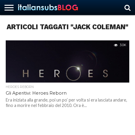
ARTICOLI TAGGATI "JACK COLEMAN"
HOME
NEWS
ASCOLTI
RECENSIONI
INTERVISTE
CURIOSITÀ
CHI
CONTATTACI
FORUM
ITALIANSUBS
SIAMO
3.0K
HEROES REBORN
Gli Aperitivi: Heroes Reborn
Era iniziata alla grande, poi un po’ per volta si era lasciata andare,
fino a morire nel febbraio del 2010. Ora è...