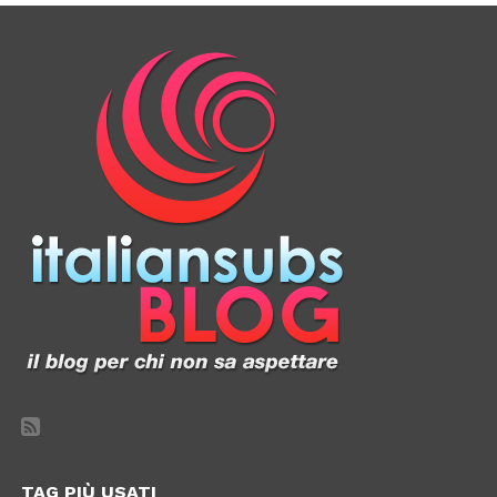
TAG PIÙ USATI