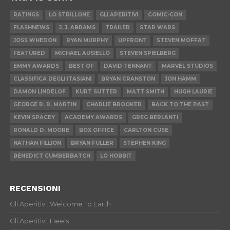
RATINGS
LO STRILLONE
GLI APERITIVI
COMIC-CON
FLASHNEWS
J. J. ABRAMS
TRAILER
STAR WARS
JOSS WHEDON
RYAN MURPHY
UPFRONT
STEVEN MOFFAT
FEATURED
MICHAEL AUSIELLO
STEVEN SPIELBERG
EMMY AWARDS
BEST OF
DAVID TENNANT
MARVEL STUDIOS
CLASSIFICA DEGLI ITASIANI
BRYAN CRANSTON
JON HAMM
DAMON LINDELOF
KURT SUTTER
MATT SMITH
HUGH LAURIE
GEORGE R. R. MARTIN
CHARLIE BROOKER
BACK TO THE PAST
KEVIN SPACEY
ACADEMY AWARDS
GREG BERLANTI
RONALD D. MOORE
BOX OFFICE
CARLTON CUSE
NATHAN FILLION
BRYAN FULLER
STEPHEN KING
BENEDICT CUMBERBATCH
LO HOBBIT
RECENSIONI
Gli Aperitivi: Welcome To Earth
Gli Aperitivi: Heels