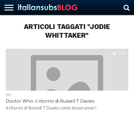
ARTICOLI TAGGATI "JODIE
WHITTAKER"
HOME
NEWS
ASCOLTI
RECENSIONI
INTERVISTE
CURIOSITÀ
CHI
CONTATTACI
FORUM
ITALIANSUBS
SIAMO
11.0K
BBC
Doctor Who: il ritorno di Russell T Davies
Il ritorno di Russell T Davies come showrunner!