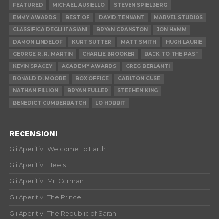
FEATURED
MICHAEL AUSIELLO
STEVEN SPIELBERG
EMMY AWARDS
BEST OF
DAVID TENNANT
MARVEL STUDIOS
CLASSIFICA DEGLI ITASIANI
BRYAN CRANSTON
JON HAMM
DAMON LINDELOF
KURT SUTTER
MATT SMITH
HUGH LAURIE
GEORGE R. R. MARTIN
CHARLIE BROOKER
BACK TO THE PAST
KEVIN SPACEY
ACADEMY AWARDS
GREG BERLANTI
RONALD D. MOORE
BOX OFFICE
CARLTON CUSE
NATHAN FILLION
BRYAN FULLER
STEPHEN KING
BENEDICT CUMBERBATCH
LO HOBBIT
RECENSIONI
Gli Aperitivi: Welcome To Earth
Gli Aperitivi: Heels
Gli Aperitivi: Mr. Corman
Gli Aperitivi: The Prince
Gli Aperitivi: The Republic of Sarah