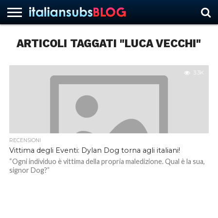
ARTICOLI TAGGATI "LUCA VECCHI"
HOME
NEWS
ASCOLTI
RECENSIONI
INTERVISTE
CURIOSITÀ
CHI
CONTATTACI
FORUM
ITALIANSUBS
SIAMO
3.3K
RECENSIONI
Vittima degli Eventi: Dylan Dog torna agli italiani!
“Ogni individuo è vittima della propria maledizione. Qual è la sua,
signor Dog?”