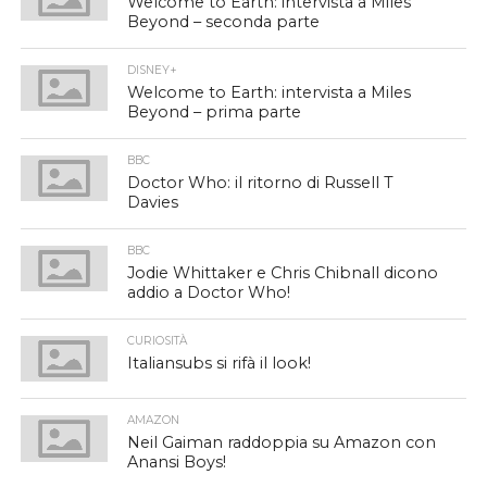
Welcome to Earth: intervista a Miles
Beyond – seconda parte
DISNEY+
Welcome to Earth: intervista a Miles
Beyond – prima parte
BBC
Doctor Who: il ritorno di Russell T
Davies
BBC
Jodie Whittaker e Chris Chibnall dicono
addio a Doctor Who!
CURIOSITÀ
Italiansubs si rifà il look!
AMAZON
Neil Gaiman raddoppia su Amazon con
Anansi Boys!