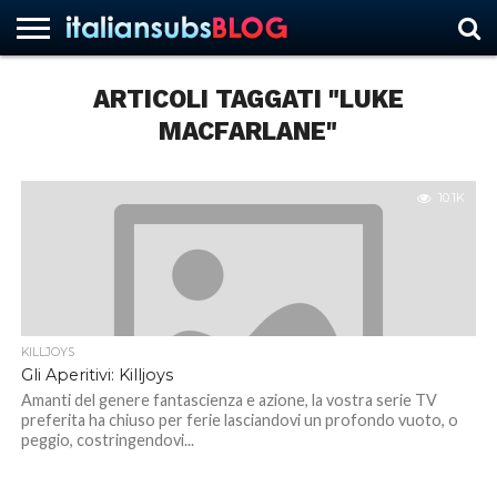
ARTICOLI TAGGATI "LUKE
MACFARLANE"
HOME
NEWS
ASCOLTI
RECENSIONI
INTERVISTE
CURIOSITÀ
CHI
CONTATTACI
FORUM
ITALIANSUBS
SIAMO
10.1K
KILLJOYS
Gli Aperitivi: Killjoys
Amanti del genere fantascienza e azione, la vostra serie TV
preferita ha chiuso per ferie lasciandovi un profondo vuoto, o
peggio, costringendovi...