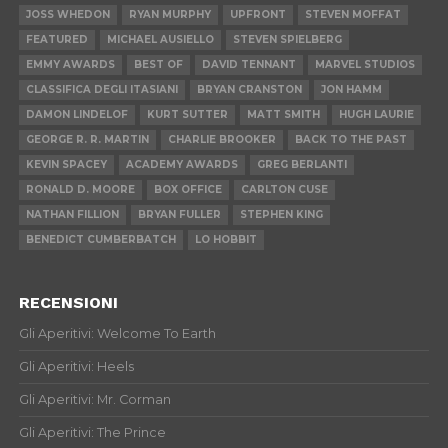
JOSS WHEDON
RYAN MURPHY
UPFRONT
STEVEN MOFFAT
FEATURED
MICHAEL AUSIELLO
STEVEN SPIELBERG
EMMY AWARDS
BEST OF
DAVID TENNANT
MARVEL STUDIOS
CLASSIFICA DEGLI ITASIANI
BRYAN CRANSTON
JON HAMM
DAMON LINDELOF
KURT SUTTER
MATT SMITH
HUGH LAURIE
GEORGE R. R. MARTIN
CHARLIE BROOKER
BACK TO THE PAST
KEVIN SPACEY
ACADEMY AWARDS
GREG BERLANTI
RONALD D. MOORE
BOX OFFICE
CARLTON CUSE
NATHAN FILLION
BRYAN FULLER
STEPHEN KING
BENEDICT CUMBERBATCH
LO HOBBIT
RECENSIONI
Gli Aperitivi: Welcome To Earth
Gli Aperitivi: Heels
Gli Aperitivi: Mr. Corman
Gli Aperitivi: The Prince