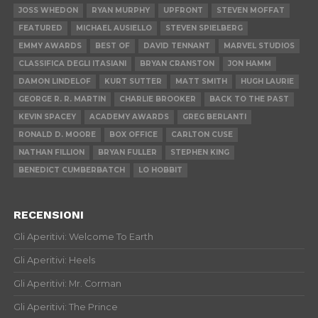
JOSS WHEDON
RYAN MURPHY
UPFRONT
STEVEN MOFFAT
FEATURED
MICHAEL AUSIELLO
STEVEN SPIELBERG
EMMY AWARDS
BEST OF
DAVID TENNANT
MARVEL STUDIOS
CLASSIFICA DEGLI ITASIANI
BRYAN CRANSTON
JON HAMM
DAMON LINDELOF
KURT SUTTER
MATT SMITH
HUGH LAURIE
GEORGE R. R. MARTIN
CHARLIE BROOKER
BACK TO THE PAST
KEVIN SPACEY
ACADEMY AWARDS
GREG BERLANTI
RONALD D. MOORE
BOX OFFICE
CARLTON CUSE
NATHAN FILLION
BRYAN FULLER
STEPHEN KING
BENEDICT CUMBERBATCH
LO HOBBIT
RECENSIONI
Gli Aperitivi: Welcome To Earth
Gli Aperitivi: Heels
Gli Aperitivi: Mr. Corman
Gli Aperitivi: The Prince