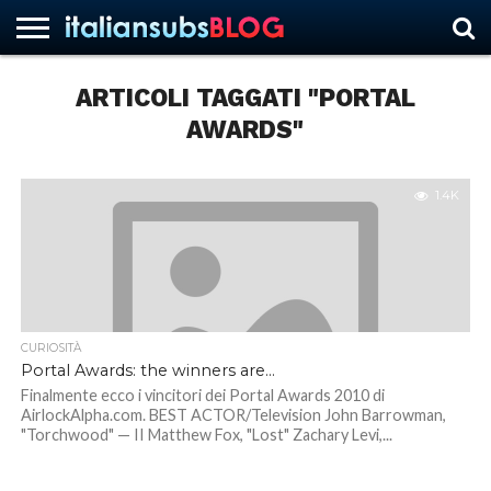
ARTICOLI TAGGATI "PORTAL
AWARDS"
HOME
NEWS
ASCOLTI
RECENSIONI
INTERVISTE
CURIOSITÀ
CHI
CONTATTACI
FORUM
ITALIANSUBS
SIAMO
1.4K
CURIOSITÀ
Portal Awards: the winners are…
Finalmente ecco i vincitori dei Portal Awards 2010 di
AirlockAlpha.com. BEST ACTOR/Television John Barrowman,
"Torchwood" — II Matthew Fox, "Lost" Zachary Levi,...