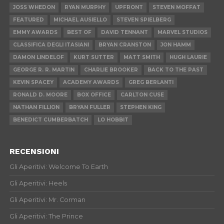
JOSS WHEDON
RYAN MURPHY
UPFRONT
STEVEN MOFFAT
FEATURED
MICHAEL AUSIELLO
STEVEN SPIELBERG
EMMY AWARDS
BEST OF
DAVID TENNANT
MARVEL STUDIOS
CLASSIFICA DEGLI ITASIANI
BRYAN CRANSTON
JON HAMM
DAMON LINDELOF
KURT SUTTER
MATT SMITH
HUGH LAURIE
GEORGE R. R. MARTIN
CHARLIE BROOKER
BACK TO THE PAST
KEVIN SPACEY
ACADEMY AWARDS
GREG BERLANTI
RONALD D. MOORE
BOX OFFICE
CARLTON CUSE
NATHAN FILLION
BRYAN FULLER
STEPHEN KING
BENEDICT CUMBERBATCH
LO HOBBIT
RECENSIONI
Gli Aperitivi: Welcome To Earth
Gli Aperitivi: Heels
Gli Aperitivi: Mr. Corman
Gli Aperitivi: The Prince