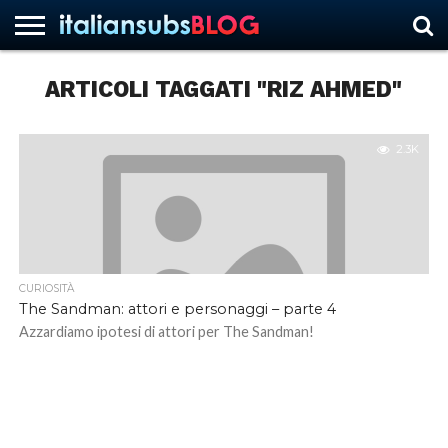
ARTICOLI TAGGATI "RIZ AHMED"
HOME
NEWS
ASCOLTI
RECENSIONI
INTERVISTE
CURIOSITÀ
CHI
CONTATTACI
FORUM
ITALIANSUBS
SIAMO
2.3K
CURIOSITÀ
The Sandman: attori e personaggi – parte 4
Azzardiamo ipotesi di attori per The Sandman!