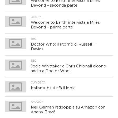
Welcome to Earth: intervista a Miles
Beyond – seconda parte
DISNEY+
Welcome to Earth: intervista a Miles
Beyond – prima parte
BBC
Doctor Who: il ritorno di Russell T
Davies
BBC
Jodie Whittaker e Chris Chibnall dicono
addio a Doctor Who!
CURIOSITÀ
Italiansubs si rifà il look!
AMAZON
Neil Gaiman raddoppia su Amazon con
Anansi Boys!