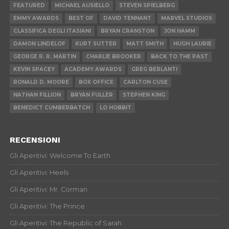
FEATURED
MICHAEL AUSIELLO
STEVEN SPIELBERG
EMMY AWARDS
BEST OF
DAVID TENNANT
MARVEL STUDIOS
CLASSIFICA DEGLI ITASIANI
BRYAN CRANSTON
JON HAMM
DAMON LINDELOF
KURT SUTTER
MATT SMITH
HUGH LAURIE
GEORGE R. R. MARTIN
CHARLIE BROOKER
BACK TO THE PAST
KEVIN SPACEY
ACADEMY AWARDS
GREG BERLANTI
RONALD D. MOORE
BOX OFFICE
CARLTON CUSE
NATHAN FILLION
BRYAN FULLER
STEPHEN KING
BENEDICT CUMBERBATCH
LO HOBBIT
RECENSIONI
Gli Aperitivi: Welcome To Earth
Gli Aperitivi: Heels
Gli Aperitivi: Mr. Corman
Gli Aperitivi: The Prince
Gli Aperitivi: The Republic of Sarah