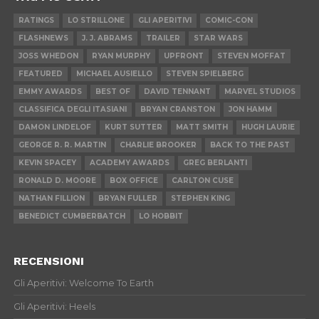
RATINGS
LO STRILLONE
GLI APERITIVI
COMIC-CON
FLASHNEWS
J. J. ABRAMS
TRAILER
STAR WARS
JOSS WHEDON
RYAN MURPHY
UPFRONT
STEVEN MOFFAT
FEATURED
MICHAEL AUSIELLO
STEVEN SPIELBERG
EMMY AWARDS
BEST OF
DAVID TENNANT
MARVEL STUDIOS
CLASSIFICA DEGLI ITASIANI
BRYAN CRANSTON
JON HAMM
DAMON LINDELOF
KURT SUTTER
MATT SMITH
HUGH LAURIE
GEORGE R. R. MARTIN
CHARLIE BROOKER
BACK TO THE PAST
KEVIN SPACEY
ACADEMY AWARDS
GREG BERLANTI
RONALD D. MOORE
BOX OFFICE
CARLTON CUSE
NATHAN FILLION
BRYAN FULLER
STEPHEN KING
BENEDICT CUMBERBATCH
LO HOBBIT
RECENSIONI
Gli Aperitivi: Welcome To Earth
Gli Aperitivi: Heels