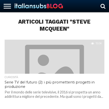
ARTICOLI TAGGATI "STEVE
MCQUEEN"
HOME
NEWS
ASCOLTI
RECENSIONI
INTERVISTE
CURIOSITÀ
CHI
CONTATTACI
FORUM
ITALIANSUBS
SIAMO
15.0K
CURIOSITÀ
Serie TV del futuro (2): i più promettenti progetti in
produzione
Per il mondo delle serie televisive, il 2016 si prospetta un anno
addirittura migliore del precedente. Ma quali sono i progetti da...