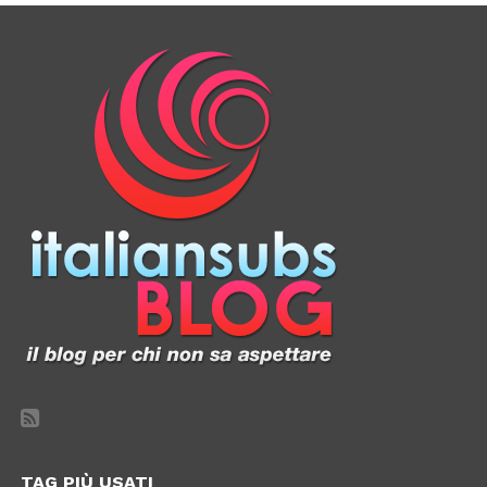
TAG PIÙ USATI