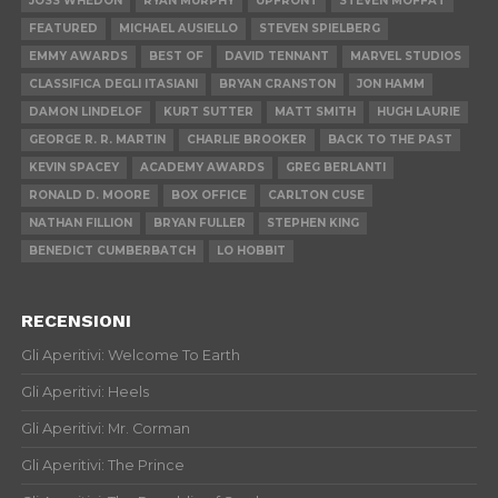
JOSS WHEDON
RYAN MURPHY
UPFRONT
STEVEN MOFFAT
FEATURED
MICHAEL AUSIELLO
STEVEN SPIELBERG
EMMY AWARDS
BEST OF
DAVID TENNANT
MARVEL STUDIOS
CLASSIFICA DEGLI ITASIANI
BRYAN CRANSTON
JON HAMM
DAMON LINDELOF
KURT SUTTER
MATT SMITH
HUGH LAURIE
GEORGE R. R. MARTIN
CHARLIE BROOKER
BACK TO THE PAST
KEVIN SPACEY
ACADEMY AWARDS
GREG BERLANTI
RONALD D. MOORE
BOX OFFICE
CARLTON CUSE
NATHAN FILLION
BRYAN FULLER
STEPHEN KING
BENEDICT CUMBERBATCH
LO HOBBIT
RECENSIONI
Gli Aperitivi: Welcome To Earth
Gli Aperitivi: Heels
Gli Aperitivi: Mr. Corman
Gli Aperitivi: The Prince