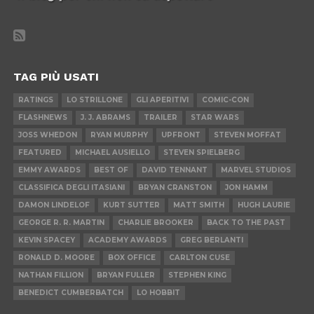
TAG PIÙ USATI
RATINGS
LO STRILLONE
GLI APERITIVI
COMIC-CON
FLASHNEWS
J. J. ABRAMS
TRAILER
STAR WARS
JOSS WHEDON
RYAN MURPHY
UPFRONT
STEVEN MOFFAT
FEATURED
MICHAEL AUSIELLO
STEVEN SPIELBERG
EMMY AWARDS
BEST OF
DAVID TENNANT
MARVEL STUDIOS
CLASSIFICA DEGLI ITASIANI
BRYAN CRANSTON
JON HAMM
DAMON LINDELOF
KURT SUTTER
MATT SMITH
HUGH LAURIE
GEORGE R. R. MARTIN
CHARLIE BROOKER
BACK TO THE PAST
KEVIN SPACEY
ACADEMY AWARDS
GREG BERLANTI
RONALD D. MOORE
BOX OFFICE
CARLTON CUSE
NATHAN FILLION
BRYAN FULLER
STEPHEN KING
BENEDICT CUMBERBATCH
LO HOBBIT