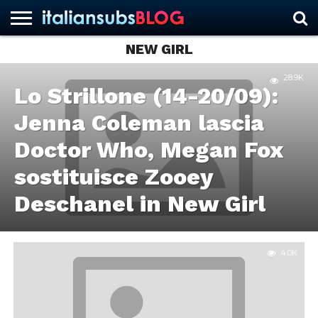
NEW GIRL
28.9K
HOME
Lo Strillone (14-20/09):
NEWS
ASCOLTI
RECENSIONI
INTERVISTE
CURIOSITÀ
CHI
CONTATTACI
FORUM
ITALIANSUBS
SIAMO
Jenna Coleman lascia
Doctor Who, Megan Fox
sostituisce Zooey
Deschanel in New Girl
4.0K