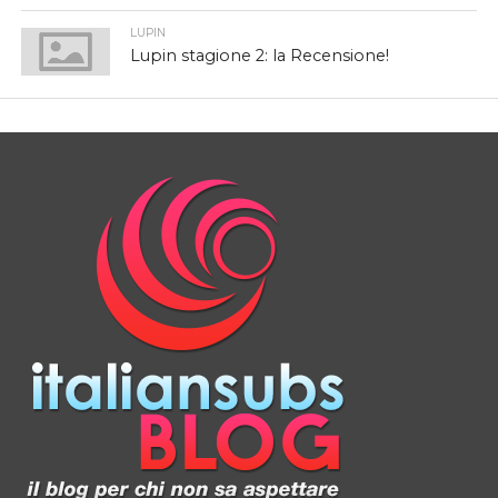
LUPIN
Lupin stagione 2: la Recensione!