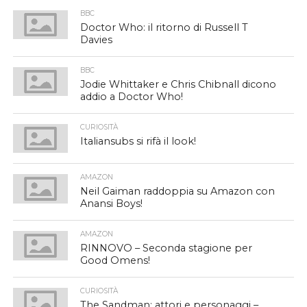
BBC
Doctor Who: il ritorno di Russell T
Davies
BBC
Jodie Whittaker e Chris Chibnall dicono
addio a Doctor Who!
CURIOSITÀ
Italiansubs si rifà il look!
AMAZON
Neil Gaiman raddoppia su Amazon con
Anansi Boys!
AMAZON
RINNOVO – Seconda stagione per
Good Omens!
CURIOSITÀ
The Sandman: attori e personaggi –