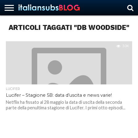
ARTICOLI TAGGATI "DB WOODSIDE"
HOME
NEWS
ASCOLTI
RECENSIONI
INTERVISTE
CURIOSITÀ
CHI
CONTATTACI
FORUM
ITALIANSUBS
SIAMO
3.0K
LUCIFER
Lucifer – Stagione 5B: data d’uscita e news varie!
Netflix ha fissato al 28 maggio la data di uscita della seconda
parte della penultima stagione di Lucifer. I primi otto episodi...