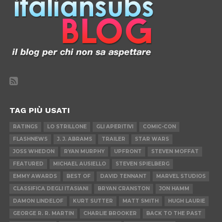
TAG PIÙ USATI
RATINGS
LO STRILLONE
GLI APERITIVI
COMIC-CON
FLASHNEWS
J. J. ABRAMS
TRAILER
STAR WARS
JOSS WHEDON
RYAN MURPHY
UPFRONT
STEVEN MOFFAT
FEATURED
MICHAEL AUSIELLO
STEVEN SPIELBERG
EMMY AWARDS
BEST OF
DAVID TENNANT
MARVEL STUDIOS
CLASSIFICA DEGLI ITASIANI
BRYAN CRANSTON
JON HAMM
DAMON LINDELOF
KURT SUTTER
MATT SMITH
HUGH LAURIE
GEORGE R. R. MARTIN
CHARLIE BROOKER
BACK TO THE PAST