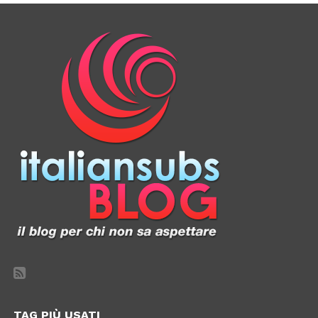
TAG PIÙ USATI