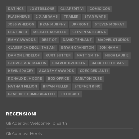
RATINGS
LO STRILLONE
GLI APERITIVI
COMIC-CON
FLASHNEWS
J. J. ABRAMS
TRAILER
STAR WARS
JOSS WHEDON
RYAN MURPHY
UPFRONT
STEVEN MOFFAT
FEATURED
MICHAEL AUSIELLO
STEVEN SPIELBERG
EMMY AWARDS
BEST OF
DAVID TENNANT
MARVEL STUDIOS
CLASSIFICA DEGLI ITASIANI
BRYAN CRANSTON
JON HAMM
DAMON LINDELOF
KURT SUTTER
MATT SMITH
HUGH LAURIE
GEORGE R. R. MARTIN
CHARLIE BROOKER
BACK TO THE PAST
KEVIN SPACEY
ACADEMY AWARDS
GREG BERLANTI
RONALD D. MOORE
BOX OFFICE
CARLTON CUSE
NATHAN FILLION
BRYAN FULLER
STEPHEN KING
BENEDICT CUMBERBATCH
LO HOBBIT
RECENSIONI
Gli Aperitivi: Welcome To Earth
Gli Aperitivi: Heels