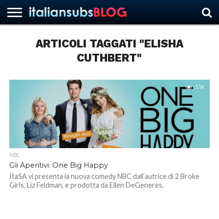
ARTICOLI TAGGATI "ELISHA
CUTHBERT"
HOME
NEWS
ASCOLTI
RECENSIONI
INTERVISTE
CURIOSITÀ
CHI
CONTATTACI
FORUM
ITALIANSUBS
SIAMO
3.1K
NBC
Gli Aperitivi: One Big Happy
ItaSA vi presenta la nuova comedy NBC dall’autrice di 2 Broke
Girls, Liz Feldman, e prodotta da Ellen DeGeneres.