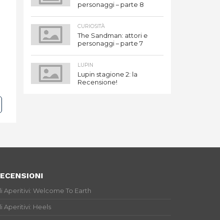
personaggi – parte 8
CURIOSITÀ
The Sandman: attori e
personaggi – parte 7
LUPIN
Lupin stagione 2: la
Recensione!
ECENSIONI
li Aperitivi: Welcome To Earth
li Aperitivi: Heels