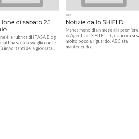
ABC
illone di sabato 25
Notizie dallo SHIELD
io
Manca meno di un mese alla premiere
di Agents of S.H.I.E.L.D., e ancora si s
one è la rubrica di ITASA Blog
molto poco a riguardo. ABC sta
mattina vi dà la sveglia con le
mantenendo...
iù importanti della giornata...