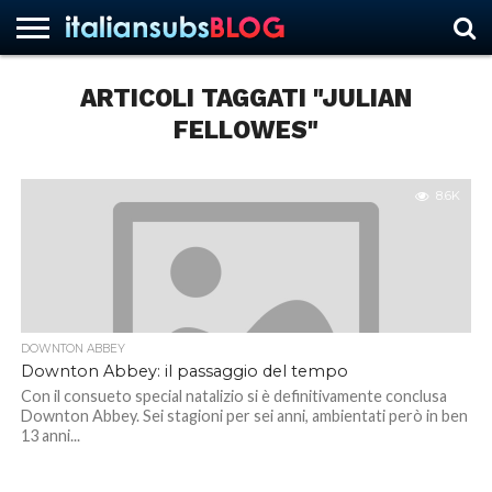
ARTICOLI TAGGATI "JULIAN
FELLOWES"
HOME
NEWS
ASCOLTI
RECENSIONI
INTERVISTE
CURIOSITÀ
CHI
CONTATTACI
FORUM
ITALIANSUBS
SIAMO
8.6K
DOWNTON ABBEY
Downton Abbey: il passaggio del tempo
Con il consueto special natalizio si è definitivamente conclusa
Downton Abbey. Sei stagioni per sei anni, ambientati però in ben
13 anni...