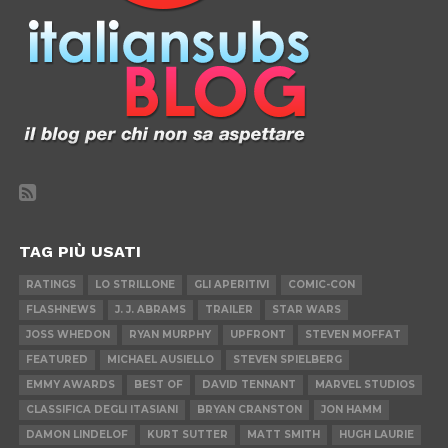
TAG PIÙ USATI
RATINGS
LO STRILLONE
GLI APERITIVI
COMIC-CON
FLASHNEWS
J. J. ABRAMS
TRAILER
STAR WARS
JOSS WHEDON
RYAN MURPHY
UPFRONT
STEVEN MOFFAT
FEATURED
MICHAEL AUSIELLO
STEVEN SPIELBERG
EMMY AWARDS
BEST OF
DAVID TENNANT
MARVEL STUDIOS
CLASSIFICA DEGLI ITASIANI
BRYAN CRANSTON
JON HAMM
DAMON LINDELOF
KURT SUTTER
MATT SMITH
HUGH LAURIE