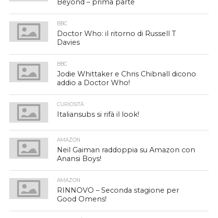
Beyond – prima parte
BBC
Doctor Who: il ritorno di Russell T
Davies
BBC
Jodie Whittaker e Chris Chibnall dicono
addio a Doctor Who!
CURIOSITÀ
Italiansubs si rifà il look!
AMAZON
Neil Gaiman raddoppia su Amazon con
Anansi Boys!
AMAZON
RINNOVO – Seconda stagione per
Good Omens!