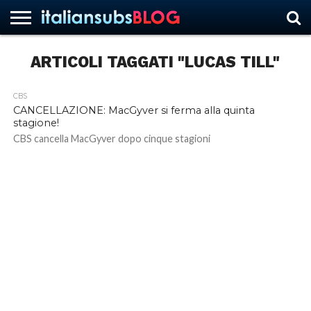
ARTICOLI TAGGATI "LUCAS TILL"
HOME
NEWS
ASCOLTI
RECENSIONI
INTERVISTE
CURIOSITÀ
CHI
CONTATTACI
FORUM
ITALIANSUBS
CBS
SIAMO
CANCELLAZIONE: MacGyver si ferma alla quinta
stagione!
CBS cancella MacGyver dopo cinque stagioni