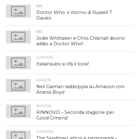
BBC
Doctor Who: il ritorno di Russell T
Davies
BBC
Jodie Whittaker e Chris Chibnall dicono
addio a Doctor Who!
CURIOSITÀ
Italiansubs si rifà il look!
AMAZON
Neil Gaiman raddoppia su Amazon con
Anansi Boys!
AMAZON
RINNOVO – Seconda stagione per
Good Omens!
CURIOSITÀ
The Sandman: attori e personaggi –