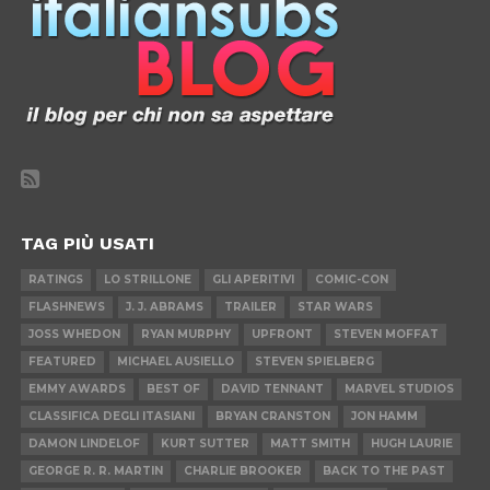
TAG PIÙ USATI
RATINGS
LO STRILLONE
GLI APERITIVI
COMIC-CON
FLASHNEWS
J. J. ABRAMS
TRAILER
STAR WARS
JOSS WHEDON
RYAN MURPHY
UPFRONT
STEVEN MOFFAT
FEATURED
MICHAEL AUSIELLO
STEVEN SPIELBERG
EMMY AWARDS
BEST OF
DAVID TENNANT
MARVEL STUDIOS
CLASSIFICA DEGLI ITASIANI
BRYAN CRANSTON
JON HAMM
DAMON LINDELOF
KURT SUTTER
MATT SMITH
HUGH LAURIE
GEORGE R. R. MARTIN
CHARLIE BROOKER
BACK TO THE PAST