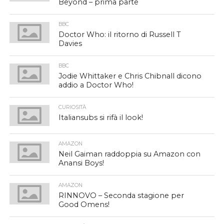
Beyond – prima parte
BBC
Doctor Who: il ritorno di Russell T
Davies
BBC
Jodie Whittaker e Chris Chibnall dicono
addio a Doctor Who!
CURIOSITÀ
Italiansubs si rifà il look!
AMAZON
Neil Gaiman raddoppia su Amazon con
Anansi Boys!
AMAZON
RINNOVO – Seconda stagione per
Good Omens!