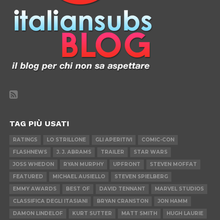
TAG PIÙ USATI
RATINGS
LO STRILLONE
GLI APERITIVI
COMIC-CON
FLASHNEWS
J. J. ABRAMS
TRAILER
STAR WARS
JOSS WHEDON
RYAN MURPHY
UPFRONT
STEVEN MOFFAT
FEATURED
MICHAEL AUSIELLO
STEVEN SPIELBERG
EMMY AWARDS
BEST OF
DAVID TENNANT
MARVEL STUDIOS
CLASSIFICA DEGLI ITASIANI
BRYAN CRANSTON
JON HAMM
DAMON LINDELOF
KURT SUTTER
MATT SMITH
HUGH LAURIE