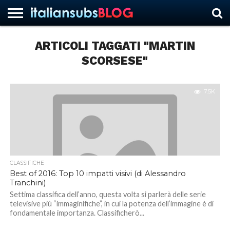
ARTICOLI TAGGATI "MARTIN
SCORSESE"
HOME
NEWS
ASCOLTI
RECENSIONI
INTERVISTE
CURIOSITÀ
CHI
CONTATTACI
FORUM
ITALIANSUBS
SIAMO
7.5K
CLASSIFICHE
Best of 2016: Top 10 impatti visivi (di Alessandro
Tranchini)
Settima classifica dell’anno, questa volta si parlerà delle serie
televisive più “immaginifiche”, in cui la potenza dell’immagine è di
fondamentale importanza. Classificherò...