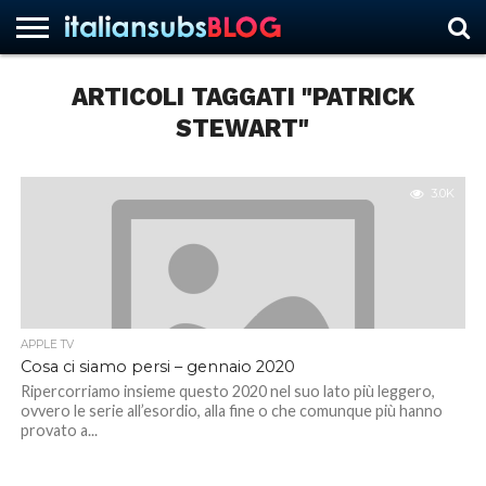
ARTICOLI TAGGATI "PATRICK
STEWART"
HOME
NEWS
ASCOLTI
RECENSIONI
INTERVISTE
CURIOSITÀ
CHI
CONTATTACI
FORUM
ITALIANSUBS
SIAMO
3.0K
APPLE TV
Cosa ci siamo persi – gennaio 2020
Ripercorriamo insieme questo 2020 nel suo lato più leggero,
ovvero le serie all’esordio, alla fine o che comunque più hanno
provato a...