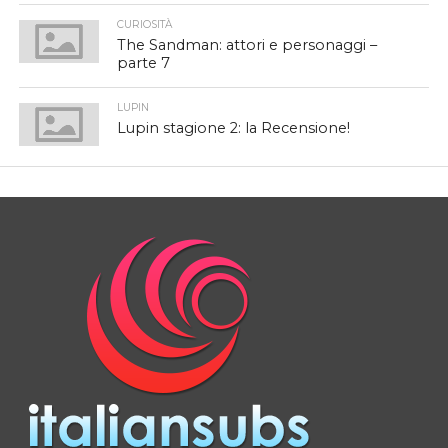
CURIOSITÀ
The Sandman: attori e personaggi –
parte 7
LUPIN
Lupin stagione 2: la Recensione!