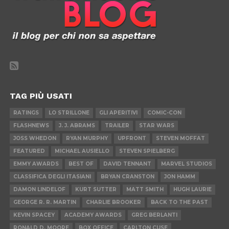
TAG PIÙ USATI
RATINGS
LO STRILLONE
GLI APERITIVI
COMIC-CON
FLASHNEWS
J. J. ABRAMS
TRAILER
STAR WARS
JOSS WHEDON
RYAN MURPHY
UPFRONT
STEVEN MOFFAT
FEATURED
MICHAEL AUSIELLO
STEVEN SPIELBERG
EMMY AWARDS
BEST OF
DAVID TENNANT
MARVEL STUDIOS
CLASSIFICA DEGLI ITASIANI
BRYAN CRANSTON
JON HAMM
DAMON LINDELOF
KURT SUTTER
MATT SMITH
HUGH LAURIE
GEORGE R. R. MARTIN
CHARLIE BROOKER
BACK TO THE PAST
KEVIN SPACEY
ACADEMY AWARDS
GREG BERLANTI
RONALD D. MOORE
BOX OFFICE
CARLTON CUSE