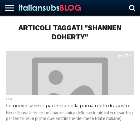
ARTICOLI TAGGATI "SHANNEN
DOHERTY"
HOME
NEWS
ASCOLTI
RECENSIONI
INTERVISTE
CURIOSITÀ
CHI
CONTATTACI
FORUM
ITALIANSUBS
SIAMO
3.7K
FOX
Le nuove serie in partenza nella prima metà di agosto
Ben ritrovati! Ecco una panoramica delle serie più interessanti in
partenza nelle prime due settimane del mese (date italiane).