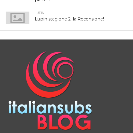
LUPIN
Lupin stagione 2: la Recensione!