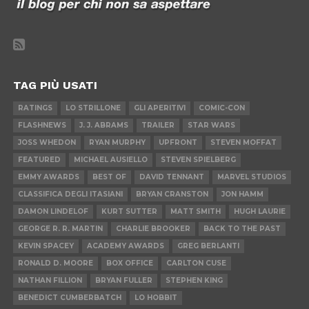
TAG PIÙ USATI
RATINGS
LO STRILLONE
GLI APERITIVI
COMIC-CON
FLASHNEWS
J. J. ABRAMS
TRAILER
STAR WARS
JOSS WHEDON
RYAN MURPHY
UPFRONT
STEVEN MOFFAT
FEATURED
MICHAEL AUSIELLO
STEVEN SPIELBERG
EMMY AWARDS
BEST OF
DAVID TENNANT
MARVEL STUDIOS
CLASSIFICA DEGLI ITASIANI
BRYAN CRANSTON
JON HAMM
DAMON LINDELOF
KURT SUTTER
MATT SMITH
HUGH LAURIE
GEORGE R. R. MARTIN
CHARLIE BROOKER
BACK TO THE PAST
KEVIN SPACEY
ACADEMY AWARDS
GREG BERLANTI
RONALD D. MOORE
BOX OFFICE
CARLTON CUSE
NATHAN FILLION
BRYAN FULLER
STEPHEN KING
BENEDICT CUMBERBATCH
LO HOBBIT