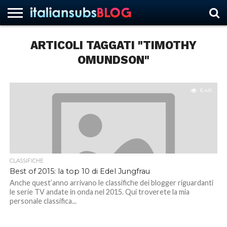
ARTICOLI TAGGATI "TIMOTHY
OMUNDSON"
HOME
NEWS
ASCOLTI
RECENSIONI
INTERVISTE
CURIOSITÀ
CHI
CONTATTACI
FORUM
ITALIANSUBS
SIAMO
6.4K
CLASSIFICHE
Best of 2015: la top 10 di Edel Jungfrau
Anche quest’anno arrivano le classifiche dei blogger riguardanti
le serie TV andate in onda nel 2015. Qui troverete la mia
personale classifica...