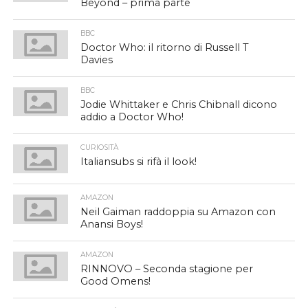
Beyond – prima parte
BBC
Doctor Who: il ritorno di Russell T
Davies
BBC
Jodie Whittaker e Chris Chibnall dicono
addio a Doctor Who!
CURIOSITÀ
Italiansubs si rifà il look!
AMAZON
Neil Gaiman raddoppia su Amazon con
Anansi Boys!
AMAZON
RINNOVO – Seconda stagione per
Good Omens!