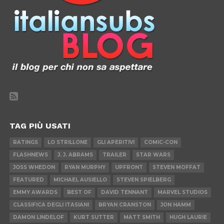
TAG PIÙ USATI
RATINGS
LO STRILLONE
GLI APERITIVI
COMIC-CON
FLASHNEWS
J. J. ABRAMS
TRAILER
STAR WARS
JOSS WHEDON
RYAN MURPHY
UPFRONT
STEVEN MOFFAT
FEATURED
MICHAEL AUSIELLO
STEVEN SPIELBERG
EMMY AWARDS
BEST OF
DAVID TENNANT
MARVEL STUDIOS
CLASSIFICA DEGLI ITASIANI
BRYAN CRANSTON
JON HAMM
DAMON LINDELOF
KURT SUTTER
MATT SMITH
HUGH LAURIE