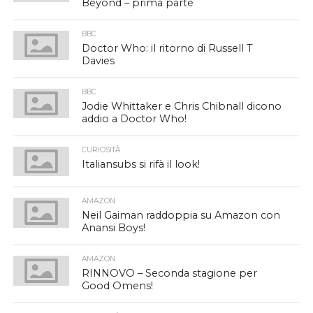
Beyond – prima parte
BBC
Doctor Who: il ritorno di Russell T
Davies
BBC
Jodie Whittaker e Chris Chibnall dicono
addio a Doctor Who!
CURIOSITÀ
Italiansubs si rifà il look!
AMAZON
Neil Gaiman raddoppia su Amazon con
Anansi Boys!
AMAZON
RINNOVO – Seconda stagione per
Good Omens!