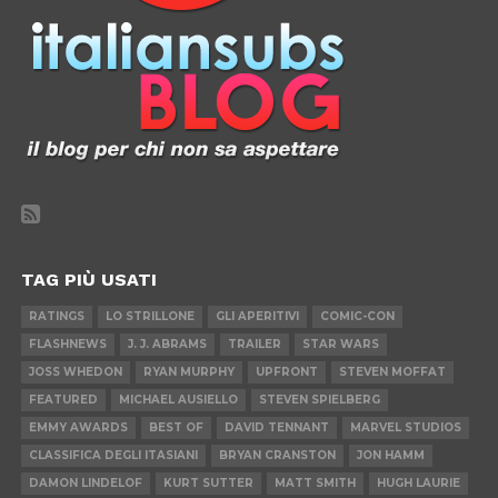
TAG PIÙ USATI
RATINGS
LO STRILLONE
GLI APERITIVI
COMIC-CON
FLASHNEWS
J. J. ABRAMS
TRAILER
STAR WARS
JOSS WHEDON
RYAN MURPHY
UPFRONT
STEVEN MOFFAT
FEATURED
MICHAEL AUSIELLO
STEVEN SPIELBERG
EMMY AWARDS
BEST OF
DAVID TENNANT
MARVEL STUDIOS
CLASSIFICA DEGLI ITASIANI
BRYAN CRANSTON
JON HAMM
DAMON LINDELOF
KURT SUTTER
MATT SMITH
HUGH LAURIE