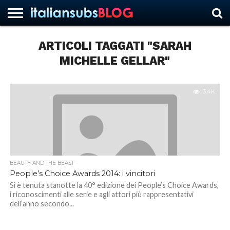
ARTICOLI TAGGATI "SARAH
MICHELLE GELLAR"
HOME
NEWS
ASCOLTI
RECENSIONI
INTERVISTE
CURIOSITÀ
CHI
CONTATTACI
FORUM
ITALIANSUBS
SIAMO
3.4K
BEAUTY AND THE BEAST
People’s Choice Awards 2014: i vincitori
Si è tenuta stanotte la 40° edizione dei People’s Choice Awards,
i riconoscimenti alle serie e agli attori più rappresentativi
dell’anno secondo...