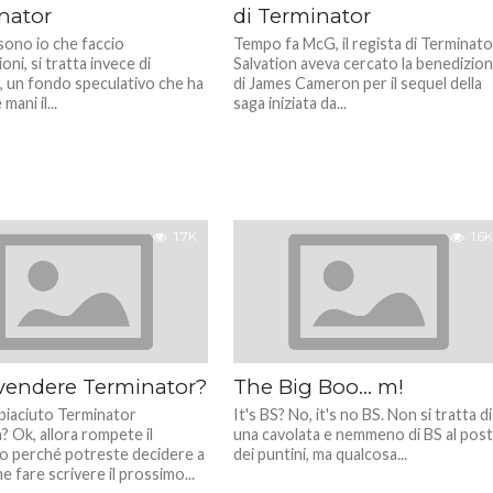
nator
di Terminator
sono io che faccio
Tempo fa McG, il regista di Terminato
oni, si tratta invece di
Salvation aveva cercato la benedizio
r, un fondo speculativo che ha
di James Cameron per il sequel della
 mani il...
saga iniziata da...
1.7K
1.6K
 vendere Terminator?
The Big Boo… m!
 piaciuto Terminator
It's BS? No, it's no BS. Non si tratta di
? Ok, allora rompete il
una cavolata e nemmeno di BS al pos
no perché potreste decidere a
dei puntini, ma qualcosa...
e fare scrivere il prossimo...