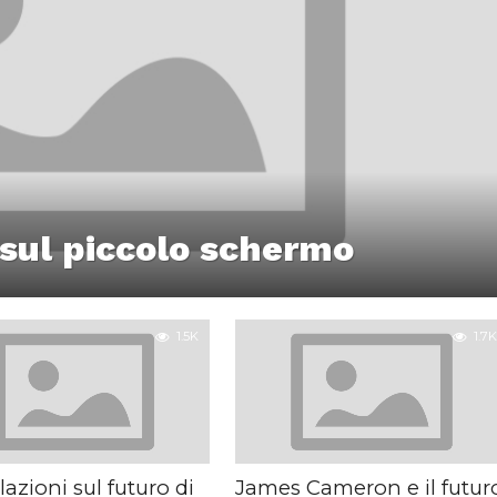
o sul piccolo schermo
1.5K
1.7K
azioni sul futuro di
James Cameron e il futur