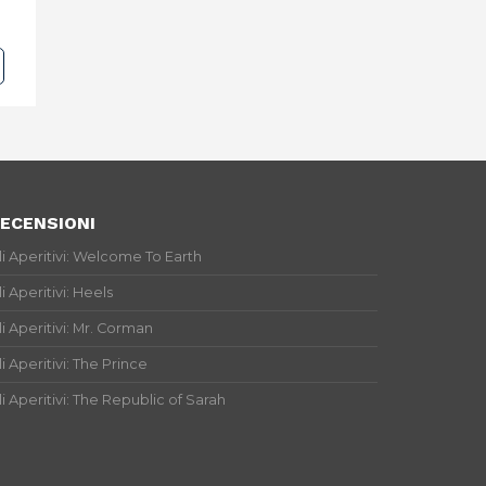
ECENSIONI
li Aperitivi: Welcome To Earth
li Aperitivi: Heels
li Aperitivi: Mr. Corman
li Aperitivi: The Prince
li Aperitivi: The Republic of Sarah