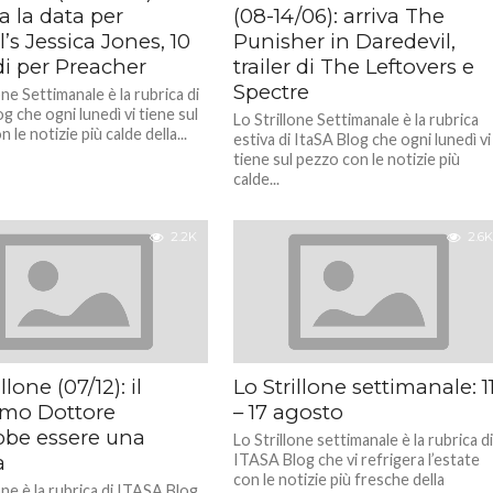
a la data per
(08-14/06): arriva The
’s Jessica Jones, 10
Punisher in Daredevil,
di per Preacher
trailer di The Leftovers e
Spectre
one Settimanale è la rubrica di
g che ogni lunedì vi tiene sul
Lo Strillone Settimanale è la rubrica
 le notizie più calde della...
estiva di ItaSA Blog che ogni lunedì vi
tiene sul pezzo con le notizie più
calde...
2.2K
2.6K
llone (07/12): il
Lo Strillone settimanale: 1
imo Dottore
– 17 agosto
bbe essere una
Lo Strillone settimanale è la rubrica d
a
ITASA Blog che vi refrigera l’estate
con le notizie più fresche della
one è la rubrica di ITASA Blog