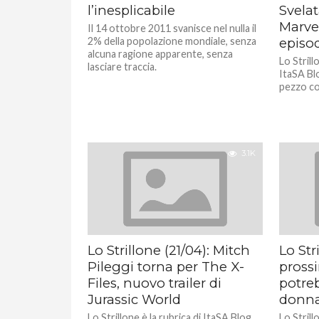
l’inesplicabile
Svelat
Marvel
Il 14 ottobre 2011 svanisce nel nulla il
2% della popolazione mondiale, senza
episo
alcuna ragione apparente, senza
Lo Strill
lasciare traccia.
ItaSA Blo
pezzo con
3.1K
Lo Strillone (21/04): Mitch
Lo Stri
Pileggi torna per The X-
pross
Files, nuovo trailer di
potre
Jurassic World
donn
Lo Strillone è la rubrica di ItaSA Blog
Lo Strill