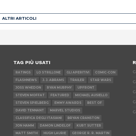
ALTRI ARTICOLI
TAG PIÙ USATI
R
G
RATINGS
LO STRILLONE
GLI APERITIVI
COMIC-CON
FLASHNEWS
J. J. ABRAMS
TRAILER
STAR WARS
G
JOSS WHEDON
RYAN MURPHY
UPFRONT
G
STEVEN MOFFAT
FEATURED
MICHAEL AUSIELLO
G
STEVEN SPIELBERG
EMMY AWARDS
BEST OF
DAVID TENNANT
MARVEL STUDIOS
G
CLASSIFICA DEGLI ITASIANI
BRYAN CRANSTON
JON HAMM
DAMON LINDELOF
KURT SUTTER
MATT SMITH
HUGH LAURIE
GEORGE R. R. MARTIN