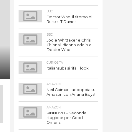
BBC
Doctor Who: il ritorno di
Russell T Davies
BBC
Jodie Whittaker e Chris
Chibnall dicono addio a
Doctor Who!
CURIOSITÀ
Italiansubs si rifà il look!
AMAZON
Neil Gaiman raddoppia su
Amazon con Anansi Boys!
AMAZON
RINNOVO – Seconda
stagione per Good
Omens!