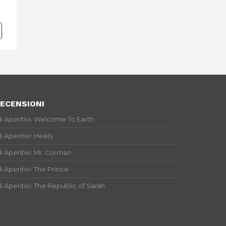
ECENSIONI
li Aperitivi: Welcome To Earth
li Aperitivi: Heels
li Aperitivi: Mr. Corman
li Aperitivi: The Prince
li Aperitivi: The Republic of Sarah