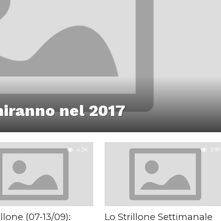
iniranno nel 2017
4.5K
3.9K
illone (07-13/09):
Lo Strillone Settimanale